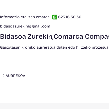
Informazio eta izen ematea :
623 16 58 50
bidasoazurekin@gmail.com
Bidasoa Zurekin,Comarca Compa
Gaixotasun kroniko aurreratua duten edo hiltzeko prozesuan
AURREKOA