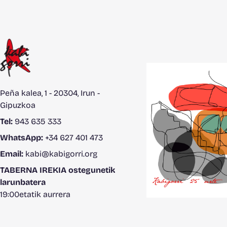
Peña kalea, 1 - 20304, Irun -
Gipuzkoa
Tel:
943 635 333
WhatsApp:
+34 627 401 473
Email:
kabi@kabigorri.org
TABERNA IREKIA ostegunetik
larunbatera
19:00etatik aurrera