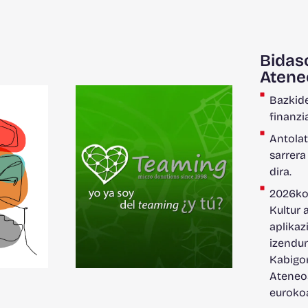
Bidas
Atene
Bazkide
finanzi
Antolat
sarrera
dira.
2026ko
Kultur 
aplikaz
izendun
Kabigo
Ateneoa
euroko