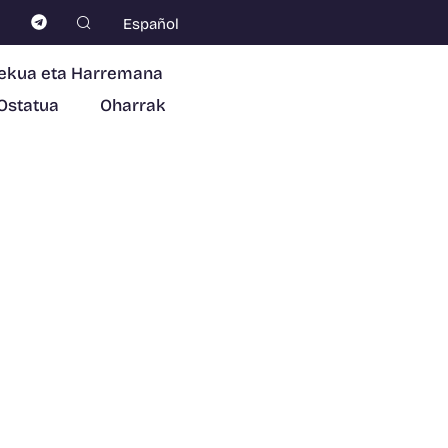
Español
ekua eta Harremana
Ostatua
Oharrak