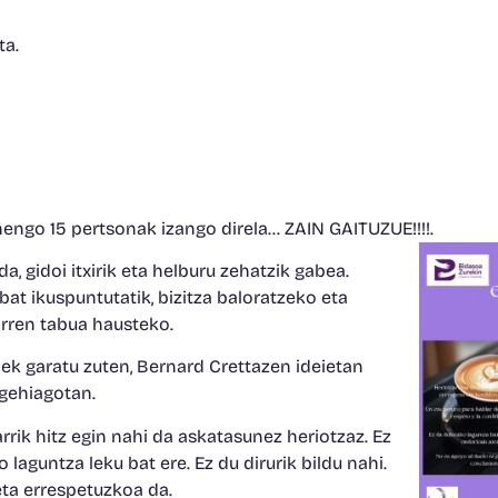
ta.
engo 15 pertsonak izango direla… ZAIN GAITUZUE!!!!.
a, gidoi itxirik eta helburu zehatzik gabea.
at ikuspuntutatik, bizitza baloratzeko eta
arren tabua hausteko.
 garatu zuten, Bernard Crettazen ideietan
o gehiagotan.
arrik hitz egin nahi da askatasunez heriotzaz. Ez
laguntza leku bat ere. Ez du dirurik bildu nahi.
eta errespetuzkoa da.