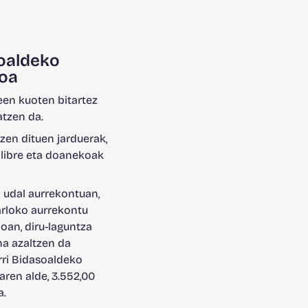
oaldeko
oa
en kuoten bitartez
atzen da.
zen dituen jarduerak,
 libre eta doanekoak
 udal aurrekontuan,
arloko aurrekontu
ioan, diru-laguntza
a azaltzen da
rri Bidasoaldeko
ren alde, 3.552,00
a.