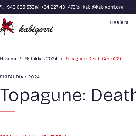
943 635 333
+34 627 401 473
kabi@kabigorri.org
Hasiera
Hasiera
/
Ekitaldiak 2024
/
Topagune: Death Café (22)
EKITALDIAK 2024
Topagune: Death