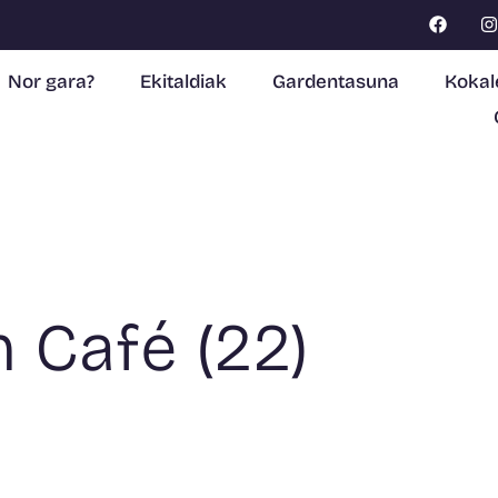
Nor gara?
Ekitaldiak
Gardentasuna
Kokal
 Café (22)