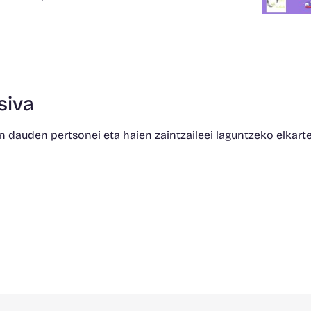
siva
 dauden pertsonei eta haien zaintzaileei laguntzeko elkarte