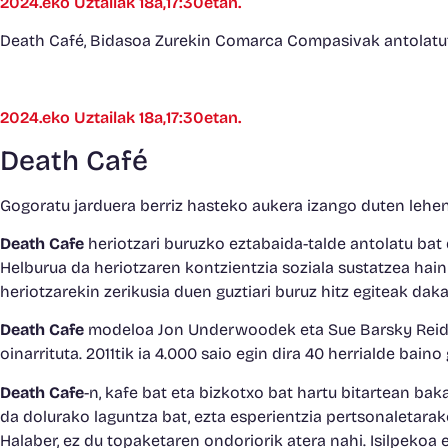
2024.eko Uztailak 18a,17:30etan.
Death Café, Bidasoa Zurekin Comarca Compasivak antolatu
2024.eko Uztailak 18a,17:30etan.
Death Café
Gogoratu jarduera berriz hasteko aukera izango duten lehen
Death Cafe
heriotzari buruzko eztabaida-talde antolatu bat d
Helburua da heriotzaren kontzientzia soziala sustatzea hainb
heriotzarekin zerikusia duen guztiari buruz hitz egiteak dak
Death Cafe
modeloa Jon Underwoodek eta Sue Barsky Reidek
oinarrituta. 2011tik ia 4.000 saio egin dira 40 herrialde bain
Death Cafe
-n, kafe bat eta bizkotxo bat hartu bitartean bak
da dolurako laguntza bat, ezta esperientzia pertsonaletarako 
Halaber, ez du topaketaren ondoriorik atera nahi. Isilpekoa 