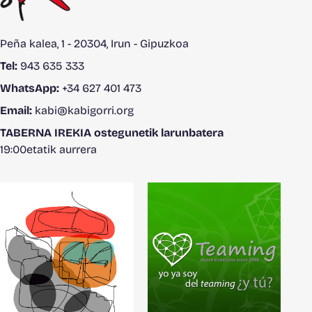
Peña kalea, 1 - 20304, Irun - Gipuzkoa
Tel:
943 635 333
WhatsApp:
+34 627 401 473
Email:
kabi@kabigorri.org
TABERNA IREKIA ostegunetik larunbatera
19:00etatik aurrera