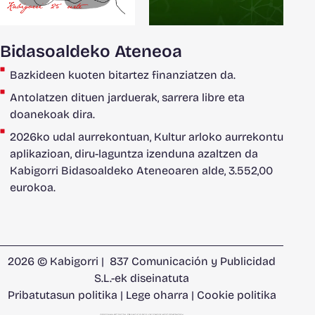
Bidasoaldeko Ateneoa
Bazkideen kuoten bitartez finanziatzen da.
Antolatzen dituen jarduerak, sarrera libre eta
doanekoak dira.
2026ko udal aurrekontuan, Kultur arloko aurrekontu
aplikazioan, diru-laguntza izenduna azaltzen da
Kabigorri Bidasoaldeko Ateneoaren alde, 3.552,00
eurokoa.
2026 © Kabigorri |
837 Comunicación y Publicidad
S.L.
-ek diseinatuta
Pribatutasun politika
|
Lege oharra
|
Cookie politika