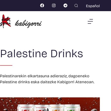
Español
Palestine Drinks
Palestinarekin elkartasuna adieraziz, dagoeneko
Palestine drinks eska daitezke Kabigorri Ateneoan.