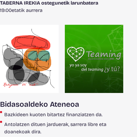
TABERNA IREKIA ostegunetik larunbatera
19:00etatik aurrera
Bidasoaldeko Ateneoa
Bazkideen kuoten bitartez finanziatzen da.
Antolatzen dituen jarduerak, sarrera libre eta
doanekoak dira.