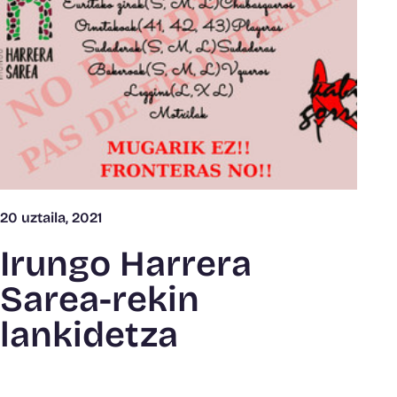
20 uztaila, 2021
Irungo Harrera
Sarea-rekin
lankidetza