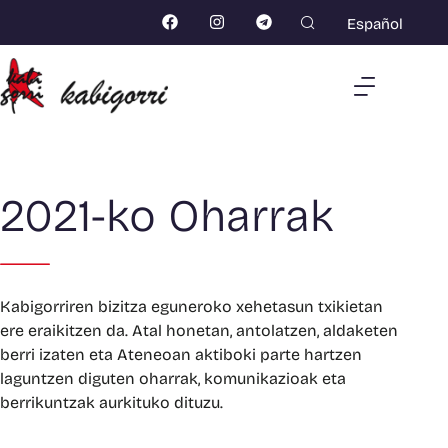
Español
2021-ko Oharrak
Kabigorriren bizitza eguneroko xehetasun txikietan
ere eraikitzen da. Atal honetan, antolatzen, aldaketen
berri izaten eta Ateneoan aktiboki parte hartzen
laguntzen diguten oharrak, komunikazioak eta
berrikuntzak aurkituko dituzu.