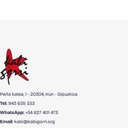
Peña kalea, 1 - 20304, Irun - Gipuzkoa
Tel:
943 635 333
WhatsApp:
+34 627 401 473
Email:
kabi@kabigorri.org