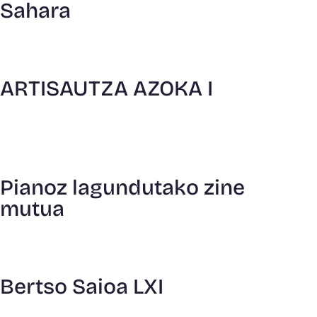
Sahara
ARTISAUTZA AZOKA I
Pianoz lagundutako zine
mutua
Bertso Saioa LXI