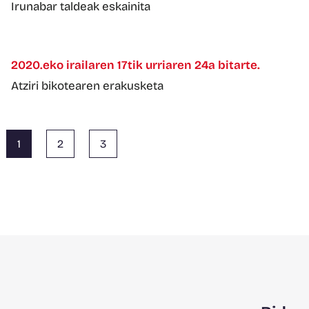
Irunabar taldeak eskainita
2020.eko irailaren 17tik urriaren 24a bitarte.
Atziri bikotearen erakusketa
1
2
3