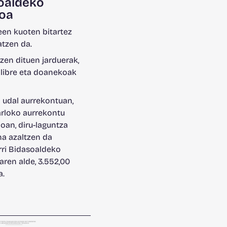
oaldeko
oa
en kuoten bitartez
atzen da.
zen dituen jarduerak,
 libre eta doanekoak
 udal aurrekontuan,
arloko aurrekontu
ioan, diru-laguntza
a azaltzen da
rri Bidasoaldeko
ren alde, 3.552,00
a.