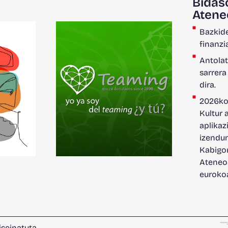
Bidas
Atene
Bazkide
finanzi
Antolat
sarrera
dira.
2026ko
Kultur 
aplikaz
izendun
Kabigo
Ateneoa
euroko
iseinatuta