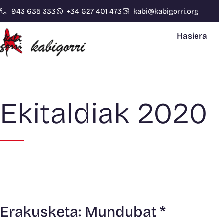
943 635 333
+34 627 401 473
kabi@kabigorri.org
Hasiera
Ekitaldiak 2020
Erakusketa: Mundubat *