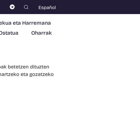
Español
ekua eta Harremana
Ostatua
Oharrak
oak betetzen dituzten
snartzeko eta gozatzeko