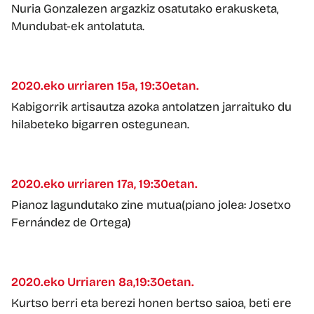
Nuria Gonzalezen argazkiz osatutako erakusketa,
Mundubat-ek antolatuta.
2020.eko urriaren 15a, 19:30etan.
Kabigorrik artisautza azoka antolatzen jarraituko du
hilabeteko bigarren ostegunean.
2020.eko urriaren 17a, 19:30etan.
Pianoz lagundutako zine mutua(piano jolea: Josetxo
Fernández de Ortega)
2020.eko Urriaren 8a,19:30etan.
Kurtso berri eta berezi honen bertso saioa, beti ere