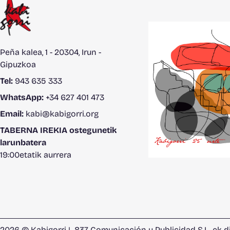
Peña kalea, 1 - 20304, Irun -
Gipuzkoa
Tel:
943 635 333
WhatsApp:
+34 627 401 473
Email:
kabi@kabigorri.org
TABERNA IREKIA ostegunetik
larunbatera
19:00etatik aurrera
2026 © Kabigorri |
837 Comunicación y Publicidad S.L.
-ek d