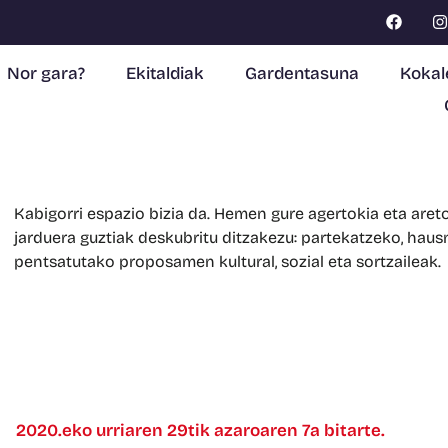
Nor gara?
Ekitaldiak
Gardentasuna
Kokal
Kabigorri espazio bizia da. Hemen gure agertokia eta aret
jarduera guztiak deskubritu ditzakezu: partekatzeko, hau
pentsatutako proposamen kultural, sozial eta sortzaileak.
2020.eko urriaren 29tik azaroaren 7a bitarte.