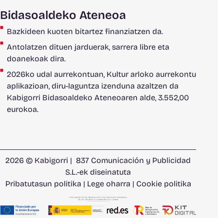
Bidasoaldeko Ateneoa
Bazkideen kuoten bitartez finanziatzen da.
Antolatzen dituen jarduerak, sarrera libre eta
doanekoak dira.
2026ko udal aurrekontuan, Kultur arloko aurrekontu
aplikazioan, diru-laguntza izenduna azaltzen da
Kabigorri Bidasoaldeko Ateneoaren alde, 3.552,00
eurokoa.
2026 © Kabigorri |
837 Comunicación y Publicidad
S.L.
-ek diseinatuta
Pribatutasun politika
|
Lege oharra
|
Cookie politika