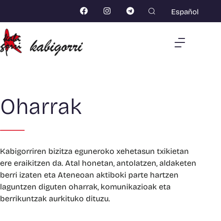
Español
Oharrak
Kabigorriren bizitza eguneroko xehetasun txikietan
ere eraikitzen da. Atal honetan, antolatzen, aldaketen
berri izaten eta Ateneoan aktiboki parte hartzen
laguntzen diguten oharrak, komunikazioak eta
berrikuntzak aurkituko dituzu.