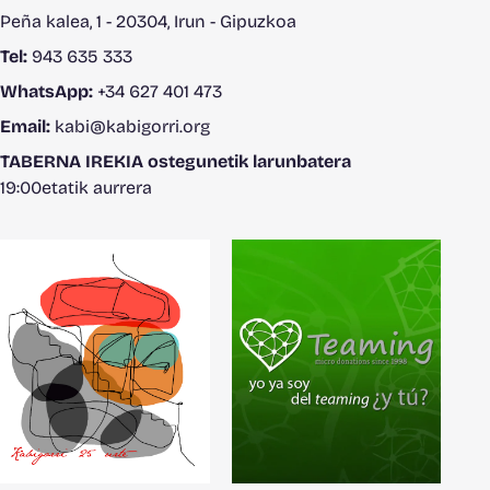
Peña kalea, 1 - 20304, Irun - Gipuzkoa
Tel:
943 635 333
WhatsApp:
+34 627 401 473
Email:
kabi@kabigorri.org
TABERNA IREKIA ostegunetik larunbatera
19:00etatik aurrera