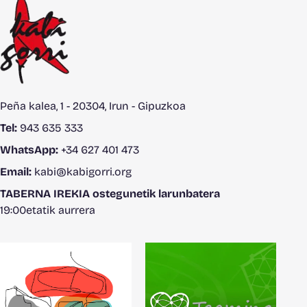
Peña kalea, 1 - 20304, Irun - Gipuzkoa
Tel:
943 635 333
WhatsApp:
+34 627 401 473
Email:
kabi@kabigorri.org
TABERNA IREKIA ostegunetik larunbatera
19:00etatik aurrera