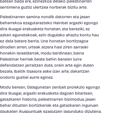
batean bada ere, ezinezkoa delako palestinarren
sentimena guztiz ulertzea norberak bizitu arte.
Palestinarren samina nondik datorren eta jasan
beharrekoa ezagutarazteko Hainbat argazki egongo
dira ikusgai erakusketa honetan, eta bereziki, ez
azken egunetakoak, ezin dugulako ahaztu kontu hau
ez dela batere berria. Une honetan bortitzagoa
dirudien arren, urteak atzera hasi ziren sarraski
honekin Israeldarrak, modu berdinean, baina
Palestinar herriak beste behin beraien lurra
defendatzen jarraitzen dute, orain arte egin duten
bezala, Ibaitik itsasora aske izan arte, dakartzan
ondorio guztiei aurre eginez.
Modu berean, Ostegunetan zenbait proiekzio egongo
dira ikusgai, argazki erakusketa dagoen bitartean,
gatazkaren historia, palestinarren bizimodua, jasan
behar dituzten bortizkeriak eta gatazkaren inguruan
daukaten ikuspuntuak ezagutzen lagunduko dizutena,