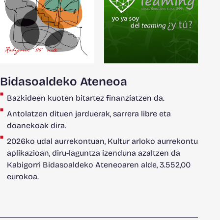
Bidasoaldeko Ateneoa
Bazkideen kuoten bitartez finanziatzen da.
Antolatzen dituen jarduerak, sarrera libre eta
doanekoak dira.
2026ko udal aurrekontuan, Kultur arloko aurrekontu
aplikazioan, diru-laguntza izenduna azaltzen da
Kabigorri Bidasoaldeko Ateneoaren alde, 3.552,00
eurokoa.