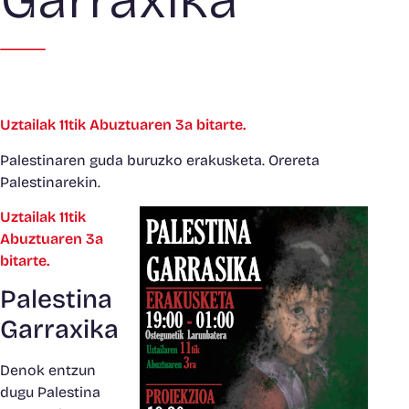
Uztailak 11tik Abuztuaren 3a bitarte.
Palestinaren guda buruzko erakusketa. Orereta
Palestinarekin.
Uztailak 11tik
Abuztuaren 3a
bitarte.
Palestina
Garraxika
Denok entzun
dugu Palestina