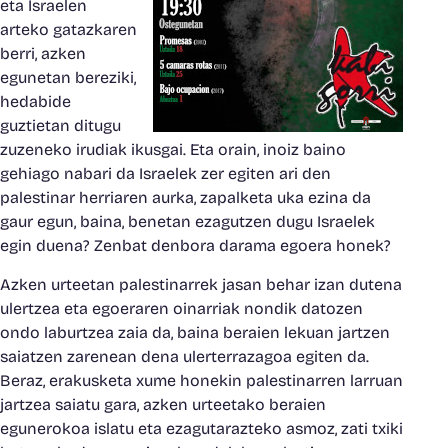
eta Israelen
arteko gatazkaren
berri, azken
egunetan bereziki,
hedabide
guztietan ditugu
zuzeneko irudiak ikusgai. Eta orain, inoiz baino
gehiago nabari da Israelek zer egiten ari den
palestinar herriaren aurka, zapalketa uka ezina da
gaur egun, baina, benetan ezagutzen dugu Israelek
egin duena? Zenbat denbora darama egoera honek?
Azken urteetan palestinarrek jasan behar izan dutena
ulertzea eta egoeraren oinarriak nondik datozen
ondo laburtzea zaia da, baina beraien lekuan jartzen
saiatzen zarenean dena ulerterrazagoa egiten da.
Beraz, erakusketa xume honekin palestinarren larruan
jartzea saiatu gara, azken urteetako beraien
egunerokoa islatu eta ezagutarazteko asmoz, zati txiki