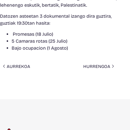
lehenengo eskutik, bertatik, Palestinatik.
Datozen asteetan 3 dokumental izango dira guztira,
guztiak 19:30tan hasita:
Promesas (18 Julio)
5 Camaras rotas (25 Julio)
Bajo ocupacion (1 Agosto)
AURREKOA
HURRENGOA