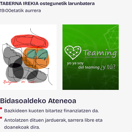
TABERNA IREKIA ostegunetik larunbatera
19:00etatik aurrera
Bidasoaldeko Ateneoa
Bazkideen kuoten bitartez finanziatzen da.
Antolatzen dituen jarduerak, sarrera libre eta
doanekoak dira.