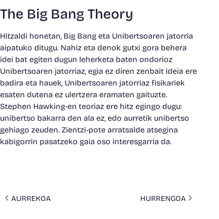
The Big Bang Theory
Hitzaldi honetan, Big Bang eta Unibertsoaren jatorria
aipatuko ditugu. Nahiz eta denok gutxi gora behera
idei bat egiten dugun leherketa baten ondorioz
Unibertsoaren jatorriaz, egia ez diren zenbait ideia ere
badira eta hauek, Unibertsoaren jatorriaz fisikariek
esaten dutena ez ulertzera eramaten gaituzte.
Stephen Hawking-en teoriaz ere hitz egingo dugu:
unibertso bakarra den ala ez, edo aurretik unibertso
gehiago zeuden. Zientzi-pote arratsalde atsegina
kabigorrin pasatzeko gaia oso interesgarria da.
AURREKOA
HURRENGOA