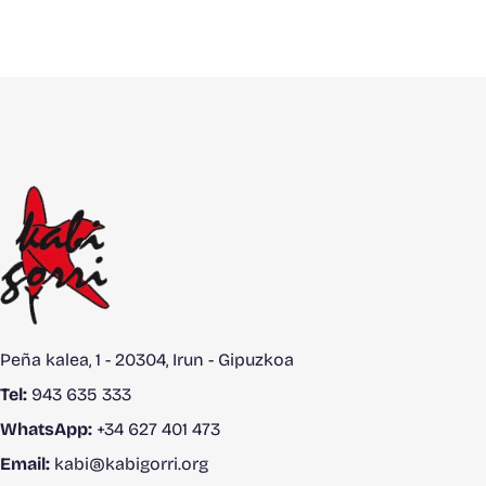
Peña kalea, 1 - 20304, Irun - Gipuzkoa
Tel:
943 635 333
WhatsApp:
+34 627 401 473
Email:
kabi@kabigorri.org