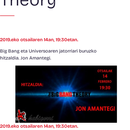
2019.eko otsailaren 14an, 19:30etan.
Big Bang eta Universoaren jatorriari buruzko
hitzaldia. Jon Amantegi.
2019.eko otsailaren 14an, 19:30etan.