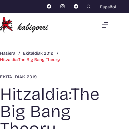
Español
Hasiera
/
Ekitaldiak 2019
/
Hitzaldia:The Big Bang Theory
EKITALDIAK 2019
Hitzaldia:The
Big Bang
Theory