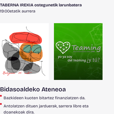
TABERNA IREKIA ostegunetik larunbatera
19:00etatik aurrera
Bidasoaldeko Ateneoa
Bazkideen kuoten bitartez finanziatzen da.
Antolatzen dituen jarduerak, sarrera libre eta
doanekoak dira.