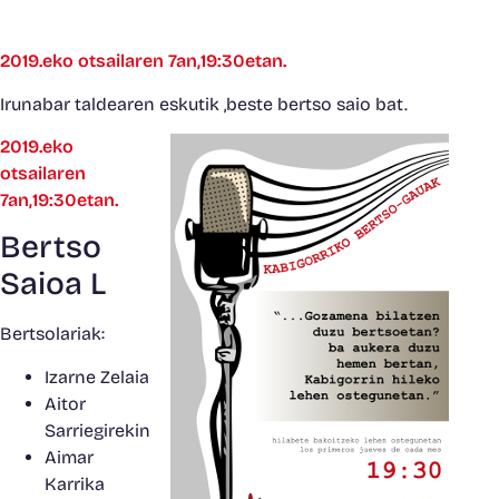
2019.eko otsailaren 7an,19:30etan.
Irunabar taldearen eskutik ,beste bertso saio bat.
2019.eko
otsailaren
7an,19:30etan.
Bertso
Saioa L
Bertsolariak:
Izarne Zelaia
Aitor
Sarriegirekin
Aimar
Karrika