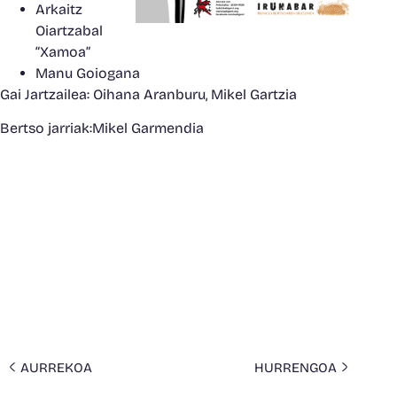
Arkaitz
Oiartzabal
“Xamoa”
Manu Goiogana
Gai Jartzailea: Oihana Aranburu, Mikel Gartzia
Bertso jarriak:Mikel Garmendia
AURREKOA
HURRENGOA