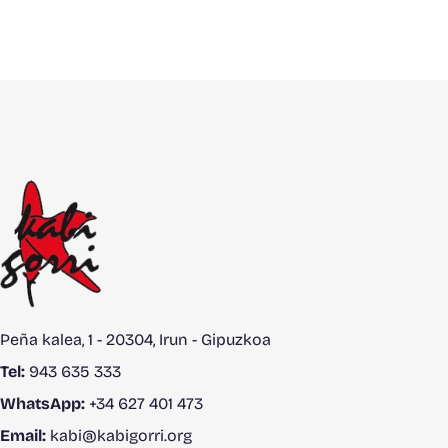
Peña kalea, 1 - 20304, Irun - Gipuzkoa
Tel:
943 635 333
WhatsApp:
+34 627 401 473
Email:
kabi@kabigorri.org