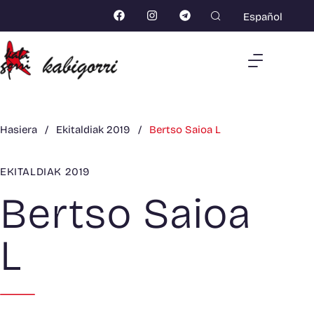
Español
Hasiera
/
Ekitaldiak 2019
/
Bertso Saioa L
EKITALDIAK 2019
Bertso Saioa
L