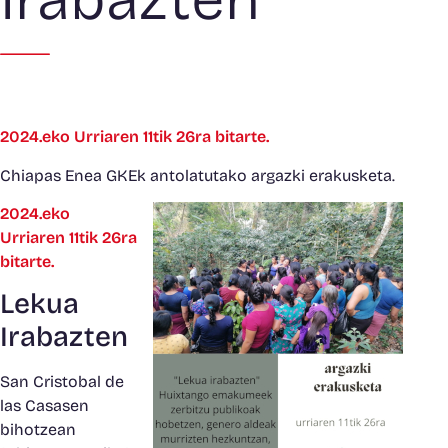
2024.eko Urriaren 11tik 26ra bitarte.
Chiapas Enea GKEk antolatutako argazki erakusketa.
2024.eko
Urriaren 11tik 26ra
bitarte.
Lekua
Irabazten
San Cristobal de
las Casasen
bihotzean