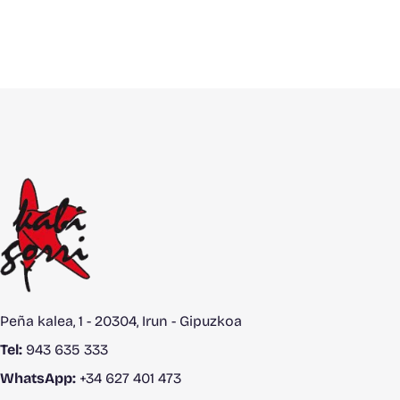
Peña kalea, 1 - 20304, Irun - Gipuzkoa
Tel:
943 635 333
WhatsApp:
+34 627 401 473