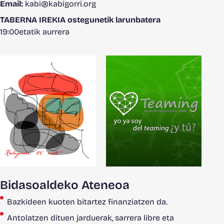
Email:
kabi@kabigorri.org
TABERNA IREKIA ostegunetik larunbatera
19:00etatik aurrera
Bidasoaldeko Ateneoa
Bazkideen kuoten bitartez finanziatzen da.
Antolatzen dituen jarduerak, sarrera libre eta