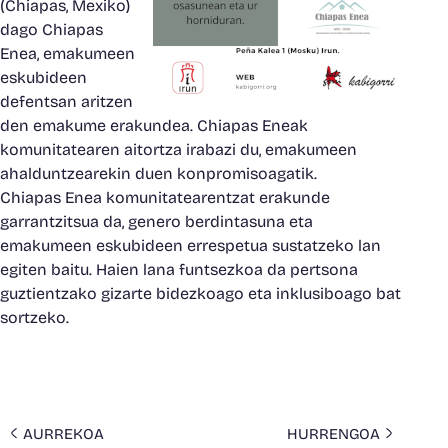
(Chiapas, Mexiko)
dago Chiapas
Enea, emakumeen
eskubideen
defentsan aritzen
den emakume erakundea. Chiapas Eneak
komunitatearen aitortza irabazi du, emakumeen
ahalduntzearekin duen konpromisoagatik.
Chiapas Enea komunitatearentzat erakunde
garrantzitsua da, genero berdintasuna eta
emakumeen eskubideen errespetua sustatzeko lan
egiten baitu. Haien lana funtsezkoa da pertsona
guztientzako gizarte bidezkoago eta inklusiboago bat
sortzeko.
AURREKOA
HURRENGOA