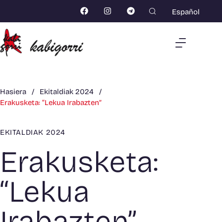
Español
Hasiera
/
Ekitaldiak 2024
/
Erakusketa: “Lekua Irabazten”
EKITALDIAK 2024
Erakusketa:
“Lekua
Irabazten”