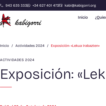
943 635 333
+34 627 401 473
kabi@kabigorri.org
Inicio
¿Qui
Inicio
/
Actividades 2024
/
Exposición: «Lekua Irabazten»
ACTIVIDADES 2024
Exposición: «Lek