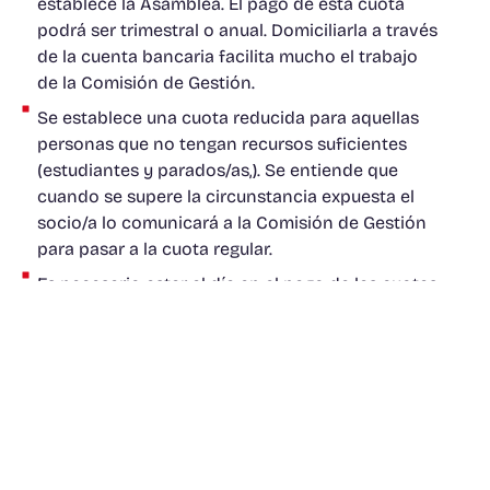
establece la Asamblea. El pago de esta cuota
podrá ser trimestral o anual. Domiciliarla a través
de la cuenta bancaria facilita mucho el trabajo
de la Comisión de Gestión.
Se establece una cuota reducida para aquellas
personas que no tengan recursos suficientes
(estudiantes y parados/as,). Se entiende que
cuando se supere la circunstancia expuesta el
socio/a lo comunicará a la Comisión de Gestión
para pasar a la cuota regular.
Es necesario estar al día en el pago de las cuotas.
Quien asuma responsabilidades tiene la obligación
de cumplir con ellas.
Por ser socio/a no se tiene un trato preferencial en
la barra.