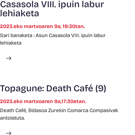
Casasola VIII. ipuin labur
lehiaketa
2023.eko martxoaren 9a, 19:30tan.
Sari banaketa : Asun Casasola VIII. ipuin labur
lehiaketa
Gehiago ikusi
Topagune: Death Café (9)
2023.eko martxoaren 9a,17:30etan.
Death Café, Bidasoa Zurekin Comarca Compasivak
antolatuta.
Gehiago ikusi