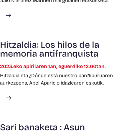
Julio Martinez Marinen margolanen etakusketa.
Gehiago ikusi
Hitzaldia: Los hilos de la
memoria antifranquista
2023.eko apirilaren 1an, eguerdiko 12:00tan.
Hitzaldia eta ¿Dónde está nuestro pan?liburuaren
aurkezpena, Abel Aparicio idazlearen eskutik.
Gehiago ikusi
Sari banaketa : Asun