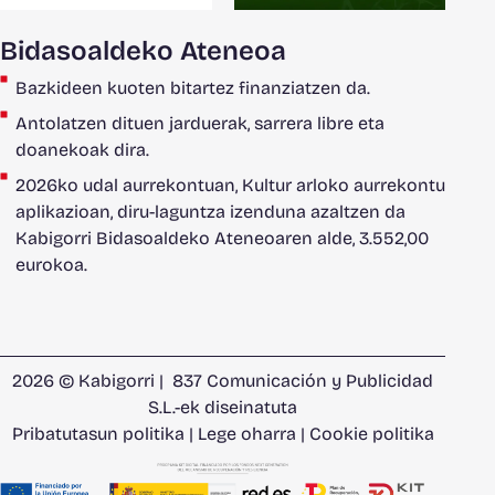
Bidasoaldeko Ateneoa
Bazkideen kuoten bitartez finanziatzen da.
Antolatzen dituen jarduerak, sarrera libre eta
doanekoak dira.
2026ko udal aurrekontuan, Kultur arloko aurrekontu
aplikazioan, diru-laguntza izenduna azaltzen da
Kabigorri Bidasoaldeko Ateneoaren alde, 3.552,00
eurokoa.
2026 © Kabigorri |
837 Comunicación y Publicidad
S.L.
-ek diseinatuta
Pribatutasun politika
|
Lege oharra
|
Cookie politika