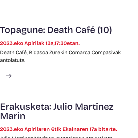
Topagune: Death Café (10)
2023.eko Apirilak 13a,17:30etan.
Death Café, Bidasoa Zurekin Comarca Compasivak
antolatuta.
Gehiago ikusi
Erakusketa: Julio Martinez
Marin
2023.eko Apirilaren 6tik Ekainaren 17a bitarte.