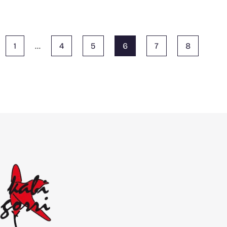
1
…
4
5
6
7
8