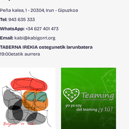
Peña kalea, 1 - 20304, Irun - Gipuzkoa
Tel:
943 635 333
WhatsApp:
+34 627 401 473
Email:
kabi@kabigorri.org
TABERNA IREKIA ostegunetik larunbatera
19:00etatik aurrera