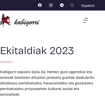
Español
Ekitaldiak 2023
Kabigorri espazio bizia da. Hemen gure agertokia eta
aretoak betetzen dituzten jarduera guztiak deskubritu
ditzakezu: partekatzeko, hausnartzeko eta gozatzeko
pentsatutako proposamen kultural, sozial eta
sortzaileak.