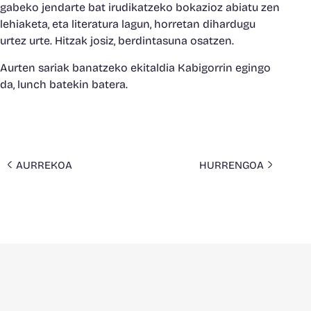
gabeko jendarte bat irudikatzeko bokazioz abiatu zen
lehiaketa, eta literatura lagun, horretan dihardugu
urtez urte. Hitzak josiz, berdintasuna osatzen.
Aurten sariak banatzeko ekitaldia Kabigorrin egingo
da, lunch batekin batera.
AURREKOA
HURRENGOA