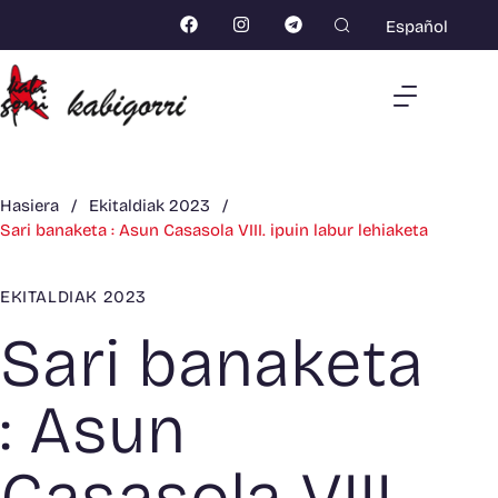
Español
Hasiera
/
Ekitaldiak 2023
/
Sari banaketa : Asun Casasola VIII. ipuin labur lehiaketa
EKITALDIAK 2023
Sari banaketa
: Asun
Casasola VIII.