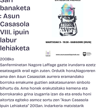
Sari
banaketa
: Asun
Casasola
VIII. ipuin
labur
lehiaketa
2008ko
Sanferminetan Nagore Laffage gazte irundarra ezetz
esateagatik erail egin zuten. Ordutik hona,Nagoreren
ama den Asun Casasolak aurrera eramandako
borroka emakume guztien askatasunaren sinbolo
bihurtu da. Ama honek erakutsitako kemena eta
borrokarako grina izugarria izan da eta eredu honi
aitortza egiteko asmoz sortu zen “Asun Casasola
Ipuin Lehiaketa” 2013an. Indarkeria matxistarik