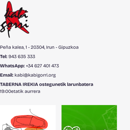
Peña kalea, 1 - 20304, Irun - Gipuzkoa
Tel:
943 635 333
WhatsApp:
+34 627 401 473
Email:
kabi@kabigorri.org
TABERNA IREKIA ostegunetik larunbatera
19:00etatik aurrera