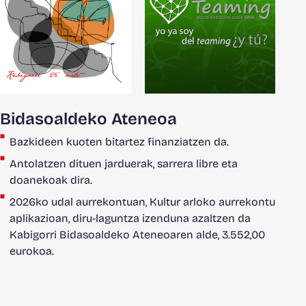
Bidasoaldeko Ateneoa
Bazkideen kuoten bitartez finanziatzen da.
Antolatzen dituen jarduerak, sarrera libre eta
doanekoak dira.
2026ko udal aurrekontuan, Kultur arloko aurrekontu
aplikazioan, diru-laguntza izenduna azaltzen da
Kabigorri Bidasoaldeko Ateneoaren alde, 3.552,00
eurokoa.