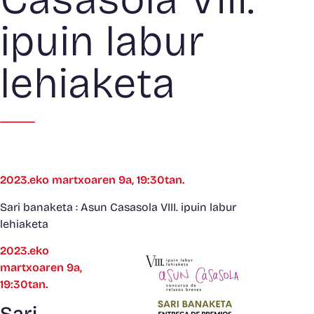
ipuin labur
lehiaketa
2023.eko martxoaren 9a, 19:30tan.
Sari banaketa : Asun Casasola VIII. ipuin labur
lehiaketa
2023.eko
martxoaren 9a,
19:30tan.