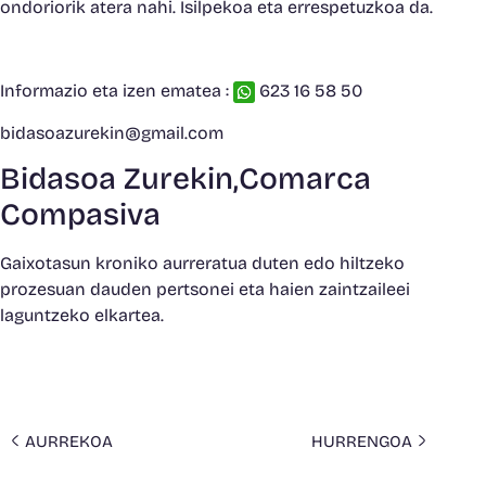
ondoriorik atera nahi. Isilpekoa eta errespetuzkoa da.
Informazio eta izen ematea :
623 16 58 50
bidasoazurekin@gmail.com
Bidasoa Zurekin,Comarca
Compasiva
Gaixotasun kroniko aurreratua duten edo hiltzeko
prozesuan dauden pertsonei eta haien zaintzaileei
laguntzeko elkartea.
AURREKOA
HURRENGOA