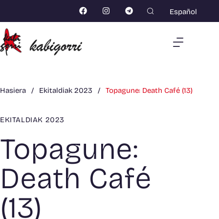
Español
Hasiera
/
Ekitaldiak 2023
/
Topagune: Death Café (13)
EKITALDIAK 2023
Topagune:
Death Café
(13)