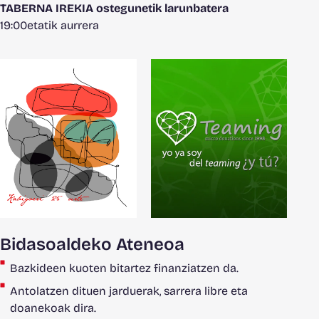
TABERNA IREKIA ostegunetik larunbatera
19:00etatik aurrera
Bidasoaldeko Ateneoa
Bazkideen kuoten bitartez finanziatzen da.
Antolatzen dituen jarduerak, sarrera libre eta
doanekoak dira.