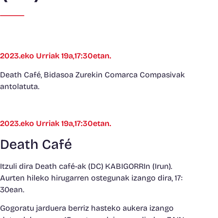
2023.eko Urriak 19a,17:30etan.
Death Café, Bidasoa Zurekin Comarca Compasivak
antolatuta.
2023.eko Urriak 19a,17:30etan.
Death Café
Itzuli dira Death café-ak (DC) KABIGORRIn (Irun).
Aurten hileko hirugarren ostegunak izango dira, 17:
30ean.
Gogoratu jarduera berriz hasteko aukera izango