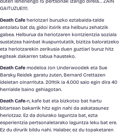
duten lehenengo 15 pertsonak izango direla… ZAIN
GAITUZUE!!!!.
Death Cafe
heriotzari buruzko eztabaida-talde
antolatu bat da, gidoi itxirik eta helburu zehatzik
gabea. Helburua da heriotzaren kontzientzia soziala
sustatzea hainbat ikuspuntutatik, bizitza baloratzeko
eta heriotzarekin zerikusia duen guztiari buruz hitz
egiteak dakarren tabua hausteko.
Death Cafe
modeloa Jon Underwoodek eta Sue
Barsky Reidek garatu zuten, Bernard Crettazen
ideietan oinarrituta. 2011tik ia 4.000 saio egin dira 40
herrialde baino gehiagotan.
Death Cafe
-n, kafe bat eta bizkotxo bat hartu
bitartean bakarrik hitz egin nahi da askatasunez
heriotzaz. Ez da dolurako laguntza bat, ezta
esperientzia pertsonaletarako laguntza leku bat ere.
Ez du dirurik bildu nahi. Halaber, ez du topaketaren