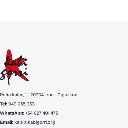
Peña kalea, 1 - 20304, Irun - Gipuzkoa
Tel:
943 635 333
WhatsApp:
+34 627 401 473
Email:
kabi@kabigorri.org