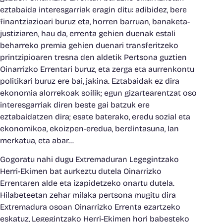
eztabaida interesgarriak eragin ditu: adibidez, bere
finantziazioari buruz eta, horren barruan, banaketa-
justiziaren, hau da, errenta gehien duenak estali
beharreko premia gehien duenari transferitzeko
printzipioaren tresna den aldetik Pertsona guztien
Oinarrizko Errentari buruz, eta zerga eta aurrenkontu
politikari buruz ere bai, jakina. Eztabaidak ez dira
ekonomia alorrekoak soilik; egun gizartearentzat oso
interesgarriak diren beste gai batzuk ere
eztabaidatzen dira; esate baterako, eredu sozial eta
ekonomikoa, ekoizpen-eredua, berdintasuna, lan
merkatua, eta abar…
Gogoratu nahi dugu Extremaduran Legegintzako
Herri-Ekimen bat aurkeztu dutela Oinarrizko
Errentaren alde eta izapidetzeko onartu dutela.
Hilabeteetan zehar milaka pertsona mugitu dira
Extremadura osoan Oinarrizko Errenta ezartzeko
eskatuz, Legegintzako Herri-Ekimen hori babesteko