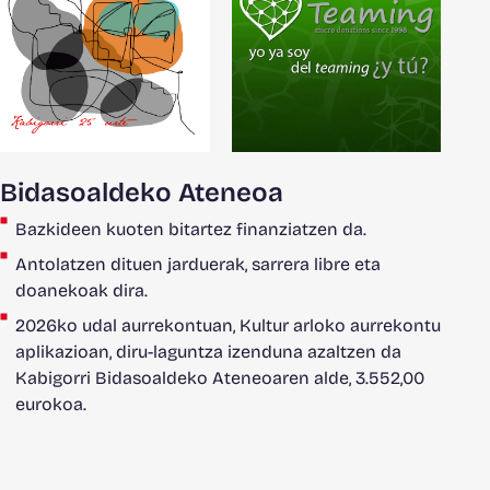
Bidasoaldeko Ateneoa
Bazkideen kuoten bitartez finanziatzen da.
Antolatzen dituen jarduerak, sarrera libre eta
doanekoak dira.
2026ko udal aurrekontuan, Kultur arloko aurrekontu
aplikazioan, diru-laguntza izenduna azaltzen da
Kabigorri Bidasoaldeko Ateneoaren alde, 3.552,00
eurokoa.