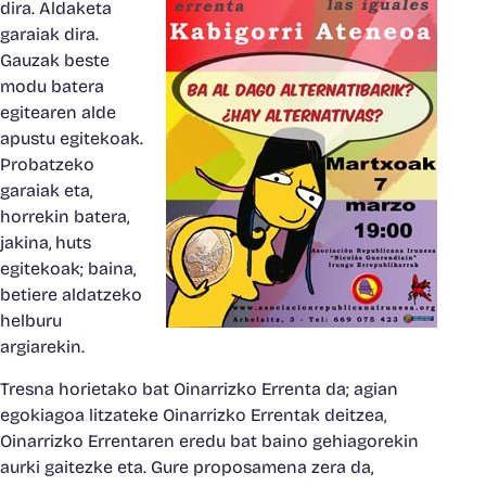
dira. Aldaketa
garaiak dira.
Gauzak beste
modu batera
egitearen alde
apustu egitekoak.
Probatzeko
garaiak eta,
horrekin batera,
jakina, huts
egitekoak; baina,
betiere aldatzeko
helburu
argiarekin.
Tresna horietako bat Oinarrizko Errenta da; agian
egokiagoa litzateke Oinarrizko Errentak deitzea,
Oinarrizko Errentaren eredu bat baino gehiagorekin
aurki gaitezke eta. Gure proposamena zera da,