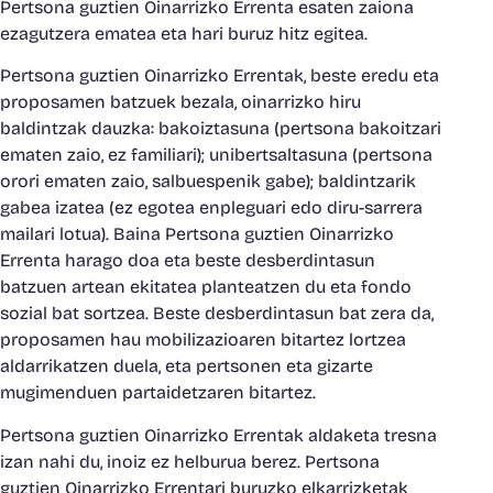
Pertsona guztien Oinarrizko Errenta esaten zaiona
ezagutzera ematea eta hari buruz hitz egitea.
Pertsona guztien Oinarrizko Errentak, beste eredu eta
proposamen batzuek bezala, oinarrizko hiru
baldintzak dauzka: bakoiztasuna (pertsona bakoitzari
ematen zaio, ez familiari); unibertsaltasuna (pertsona
orori ematen zaio, salbuespenik gabe); baldintzarik
gabea izatea (ez egotea enpleguari edo diru-sarrera
mailari lotua). Baina Pertsona guztien Oinarrizko
Errenta harago doa eta beste desberdintasun
batzuen artean ekitatea planteatzen du eta fondo
sozial bat sortzea. Beste desberdintasun bat zera da,
proposamen hau mobilizazioaren bitartez lortzea
aldarrikatzen duela, eta pertsonen eta gizarte
mugimenduen partaidetzaren bitartez.
Pertsona guztien Oinarrizko Errentak aldaketa tresna
izan nahi du, inoiz ez helburua berez. Pertsona
guztien Oinarrizko Errentari buruzko elkarrizketak