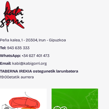
Peña kalea, 1 - 20304, Irun - Gipuzkoa
Tel:
943 635 333
WhatsApp:
+34 627 401 473
Email:
kabi@kabigorri.org
TABERNA IREKIA ostegunetik larunbatera
19:00etatik aurrera