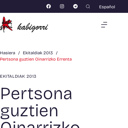
Español
Hasiera
/
Ekitaldiak 2013
/
Pertsona guztien Oinarrizko Errenta
EKITALDIAK 2013
Pertsona
guztien
Oinarrizko