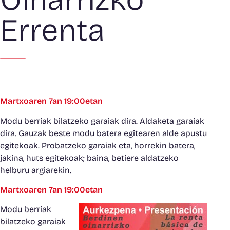
Errenta
Martxoaren 7an 19:00etan
Modu berriak bilatzeko garaiak dira. Aldaketa garaiak
dira. Gauzak beste modu batera egitearen alde apustu
egitekoak. Probatzeko garaiak eta, horrekin batera,
jakina, huts egitekoak; baina, betiere aldatzeko
helburu argiarekin.
Martxoaren 7an 19:00etan
Modu berriak
bilatzeko garaiak