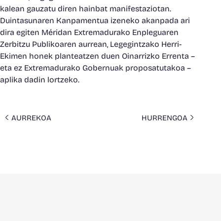
kalean gauzatu diren hainbat manifestaziotan.
Duintasunaren Kanpamentua izeneko akanpada ari
dira egiten Méridan Extremadurako Enpleguaren
Zerbitzu Publikoaren aurrean, Legegintzako Herri-
Ekimen honek planteatzen duen Oinarrizko Errenta –
eta ez Extremadurako Gobernuak proposatutakoa –
aplika dadin lortzeko.
AURREKOA
HURRENGOA