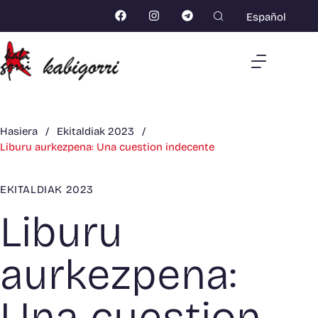
Español
Hasiera
/
Ekitaldiak 2023
/
Liburu aurkezpena: Una cuestion indecente
EKITALDIAK 2023
Liburu
aurkezpena:
Una cuestion