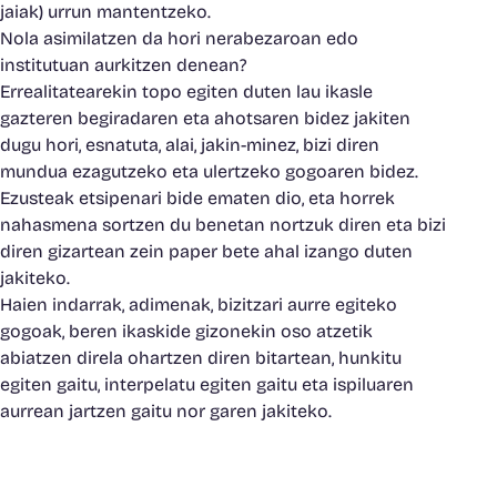
jaiak) urrun mantentzeko.
Nola asimilatzen da hori nerabezaroan edo
institutuan aurkitzen denean?
Errealitatearekin topo egiten duten lau ikasle
gazteren begiradaren eta ahotsaren bidez jakiten
dugu hori, esnatuta, alai, jakin-minez, bizi diren
mundua ezagutzeko eta ulertzeko gogoaren bidez.
Ezusteak etsipenari bide ematen dio, eta horrek
nahasmena sortzen du benetan nortzuk diren eta bizi
diren gizartean zein paper bete ahal izango duten
jakiteko.
Haien indarrak, adimenak, bizitzari aurre egiteko
gogoak, beren ikaskide gizonekin oso atzetik
abiatzen direla ohartzen diren bitartean, hunkitu
egiten gaitu, interpelatu egiten gaitu eta ispiluaren
aurrean jartzen gaitu nor garen jakiteko.