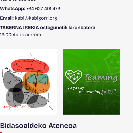
WhatsApp:
+34 627 401 473
Email:
kabi@kabigorri.org
TABERNA IREKIA ostegunetik larunbatera
19:00etatik aurrera
Bidasoaldeko Ateneoa