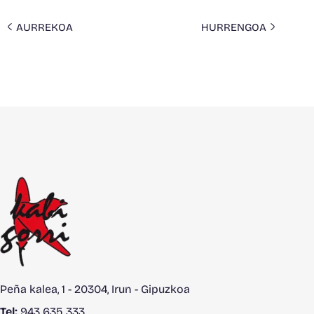
AURREKOA
HURRENGOA
Peña kalea, 1 - 20304, Irun - Gipuzkoa
Tel:
943 635 333