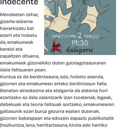
indecente
Mendeetan zehar,
gizarte-sistema
hierarkizatu bat
ezarri eta hobetu
da, emakumeak
bereizi eta
zapaltzen dituena,
emakumeek gizonekiko duten gutxiagotasunaren
ideia faltsuaren pean.
Kontua ez da berdintasuna, edo, hobeto esanda,
gizonen eta emakumeen arteko berdintasun falta.
Benetan sinestezina eta etsigarria da sistema hori
ezartzeko ez dela zalantzarik izan txostenak, legeak,
debekuak eta teoria faltsuak sortzeko, emakumearen
gaitasunik ezari buruz gezurra esaten dutenak,
gizonen babespean eta edozein espazio publikotatik
(hezkuntza, lana, herritartasuna, kirola edo herriko