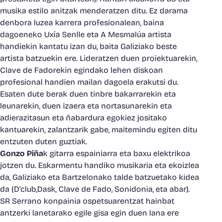
musika estilo anitzak menderatzen ditu. Ez darama
denbora luzea karrera profesionalean, baina
dagoeneko Uxía Senlle eta A Mesmalúa artista
handiekin kantatu izan du, baita Galiziako beste
artista batzuekin ere. Lideratzen duen proiektuarekin,
Clave de Fadorekin egindako lehen diskoan
profesional handien mailan dagoela erakutsi du.
Esaten dute berak duen tinbre bakarrarekin eta
leunarekin, duen izaera eta nortasunarekin eta
adierazitasun eta ñabardura egokiez jositako
kantuarekin, zalantzarik gabe, maitemindu egiten ditu
entzuten duten guztiak.
Gonzo Piña
k gitarra espainiarra eta baxu elektrikoa
jotzen du. Eskarmentu handiko musikaria eta ekoizlea
da, Galiziako eta Bartzelonako talde batzuetako kidea
da (D’club,Dask, Clave de Fado, Sonidonia, eta abar).
SR Serrano konpainia ospetsuarentzat hainbat
antzerki lanetarako egile gisa egin duen lana ere