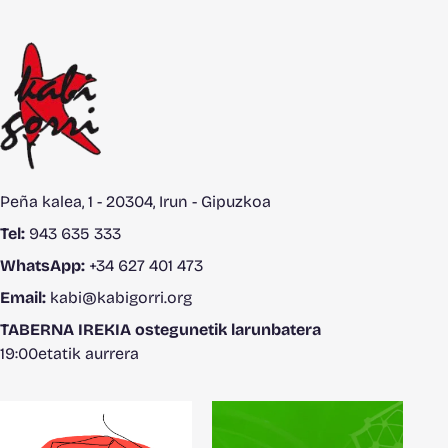
Peña kalea, 1 - 20304, Irun - Gipuzkoa
Tel:
943 635 333
WhatsApp:
+34 627 401 473
Email:
kabi@kabigorri.org
TABERNA IREKIA ostegunetik larunbatera
19:00etatik aurrera