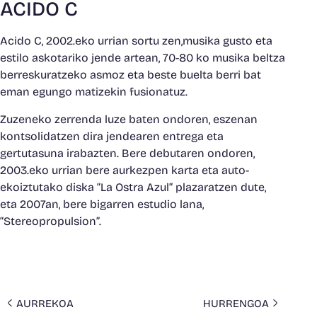
ACIDO C
Acido C, 2002.eko urrian sortu zen,musika gusto eta
estilo askotariko jende artean, 70-80 ko musika beltza
berreskuratzeko asmoz eta beste buelta berri bat
eman egungo matizekin fusionatuz.
Zuzeneko zerrenda luze baten ondoren, eszenan
kontsolidatzen dira jendearen entrega eta
gertutasuna irabazten. Bere debutaren ondoren,
2003.eko urrian bere aurkezpen karta eta auto-
ekoiztutako diska “La Ostra Azul” plazaratzen dute,
eta 2007an, bere bigarren estudio lana,
“Stereopropulsion”.
AURREKOA
HURRENGOA