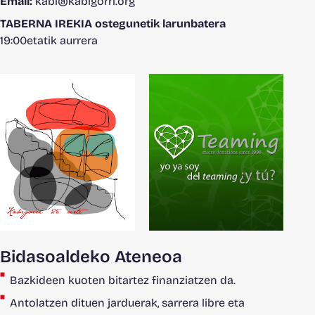
Email:
kabi@kabigorri.org
TABERNA IREKIA ostegunetik larunbatera
19:00etatik aurrera
Bidasoaldeko Ateneoa
Bazkideen kuoten bitartez finanziatzen da.
Antolatzen dituen jarduerak, sarrera libre eta