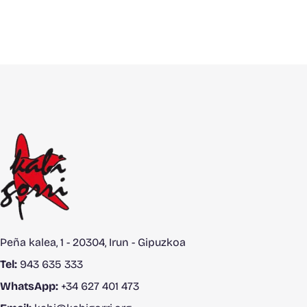
Peña kalea, 1 - 20304, Irun - Gipuzkoa
Tel:
943 635 333
WhatsApp:
+34 627 401 473