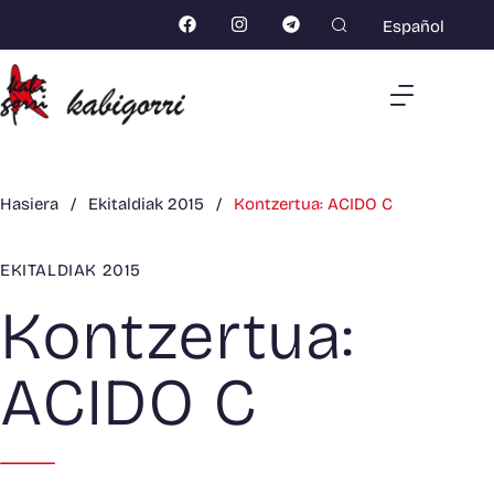
Español
Hasiera
/
Ekitaldiak 2015
/
Kontzertua: ACIDO C
EKITALDIAK 2015
Kontzertua:
ACIDO C