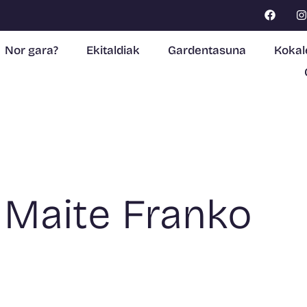
Nor gara?
Ekitaldiak
Gardentasuna
Kokal
: Maite Franko