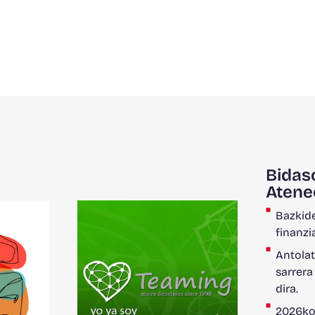
Bidas
Atene
Bazkide
finanzi
Antolat
sarrera
dira.
2026ko