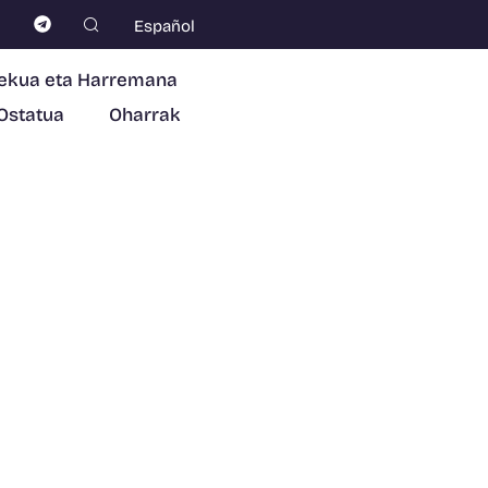
Español
ekua eta Harremana
Ostatua
Oharrak