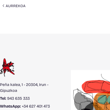
AURREKOA
Peña kalea, 1 - 20304, Irun -
Gipuzkoa
Tel:
943 635 333
WhatsApp:
+34 627 401 473