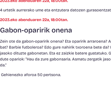
2023.eko abenduaren 22a, 18:00tan.
4 urtetik aurrerako ume eta entzutera datozen gurasoentzat
2023.eko abenduaren 22a, 18:00tan.
Gabon-oparirik onena
Zein ote da gabon-oparirik onena? Eta oparirik arraroena? 
bat? Barbie futboleroa? Edo gure nahirik txoroena bete da? 
jasoko dituzte gabonetan. Eta ez zaizkie batere gustatuko. 
dute opariok: “Hau da zure gabonsaria. Asmatu zergatik jas
da.”
Gehienezko aforoa 50 pertsona.