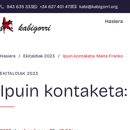
943 635 333
+34 627 401 473
kabi@kabigorri.org
Hasiera
Hasiera
/
Ekitaldiak 2023
/
Ipuin kontaketa: Maite Franko
EKITALDIAK 2023
Ipuin kontaketa