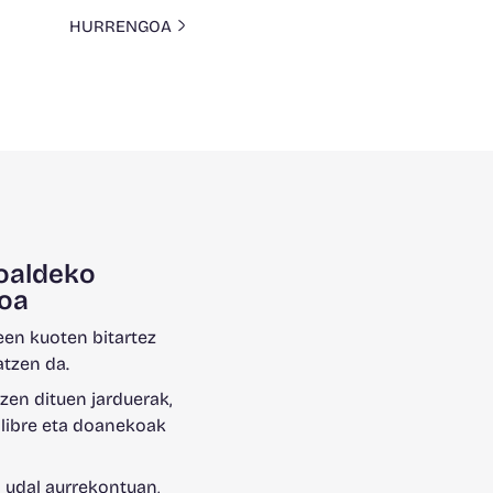
HURRENGOA
oaldeko
oa
en kuoten bitartez
atzen da.
zen dituen jarduerak,
 libre eta doanekoak
 udal aurrekontuan,