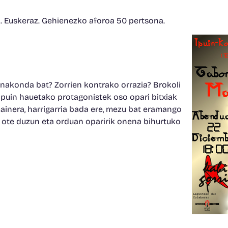
. Euskeraz. Gehienezko aforoa 50 pertsona.
Anakonda bat? Zorrien kontrako orrazia? Brokoli
Ipuin hauetako protagonistek oso opari bitxiak
Gainera, harrigarria bada ere, mezu bat eramango
o ote duzun eta orduan oparirik onena bihurtuko