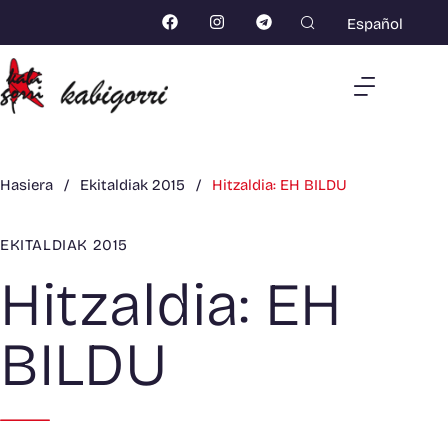
Español
Hasiera
/
Ekitaldiak 2015
/
Hitzaldia: EH BILDU
EKITALDIAK 2015
Hitzaldia: EH
BILDU