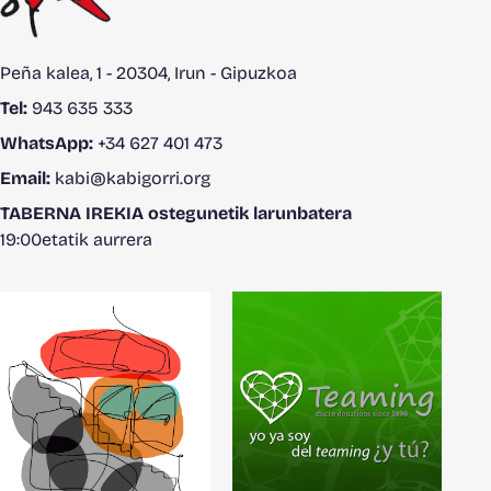
Peña kalea, 1 - 20304, Irun - Gipuzkoa
Tel:
943 635 333
WhatsApp:
+34 627 401 473
Email:
kabi@kabigorri.org
TABERNA IREKIA ostegunetik larunbatera
19:00etatik aurrera