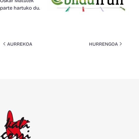
Oskar Matutek
parte hartuko du.
AURREKOA
HURRENGOA