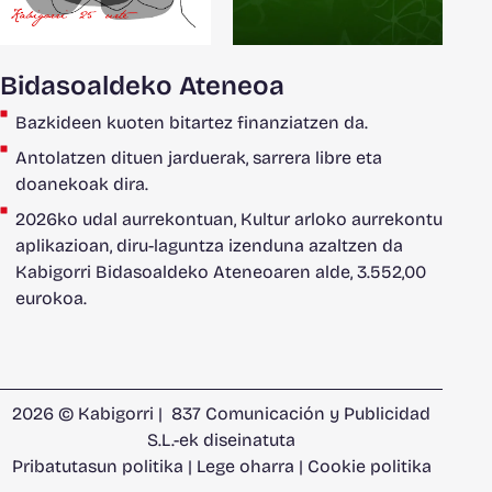
Bidasoaldeko Ateneoa
Bazkideen kuoten bitartez finanziatzen da.
Antolatzen dituen jarduerak, sarrera libre eta
doanekoak dira.
2026ko udal aurrekontuan, Kultur arloko aurrekontu
aplikazioan, diru-laguntza izenduna azaltzen da
Kabigorri Bidasoaldeko Ateneoaren alde, 3.552,00
eurokoa.
2026 © Kabigorri |
837 Comunicación y Publicidad
S.L.
-ek diseinatuta
Pribatutasun politika
|
Lege oharra
|
Cookie politika