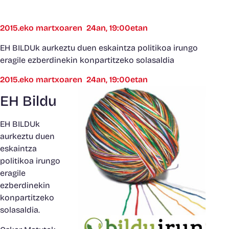
2015.eko martxoaren 24an, 19:00etan
EH BILDUk aurkeztu duen eskaintza politikoa irungo
eragile ezberdinekin konpartitzeko solasaldia
2015.eko martxoaren 24an, 19:00etan
EH Bildu
EH BILDUk
aurkeztu duen
eskaintza
politikoa irungo
eragile
ezberdinekin
konpartitzeko
solasaldia.