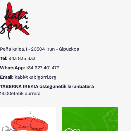
Peña kalea, 1 - 20304, Irun - Gipuzkoa
Tel:
943 635 333
WhatsApp:
+34 627 401 473
Email:
kabi@kabigorri.org
TABERNA IREKIA ostegunetik larunbatera
19:00etatik aurrera