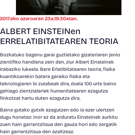
2017.eko azaroaren 23a,19:30etan.
ALBERT EINSTEINen
ERRELATIBITATEAREN TEORIA
Bozkatuko bagenu garai guztietako gizateriaren jenio
zientifiko handiena zein den, ziur Albert Einsteinek
irabaziko lukeela. Bere Erlatibitatearen teoria, fisika
kuantikoarekin batera garaiko fisika eta
teknologiaren bi zutabeak dira, duela 100 urte baino
gehiago zientzialariek humanitatearen ezagutza
finkotzat hartu duten ezagutza dira.
Baina gutako gutxik ezagutzen edo ia ezer ulertzen
dugu honetaz: inor ez da arduratu Einsteinek aurkitu
zuen hain garrantzitsua den gauza hori edo zergatik
hain garrantzitsua den azaltzeaz.