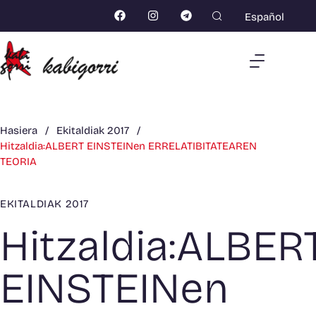
Español
Hasiera
/
Ekitaldiak 2017
/
Hitzaldia:ALBERT EINSTEINen ERRELATIBITATEAREN
TEORIA
EKITALDIAK 2017
Hitzaldia:ALBER
EINSTEINen