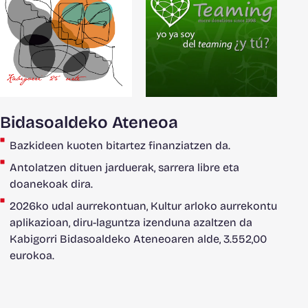
Bidasoaldeko Ateneoa
Bazkideen kuoten bitartez finanziatzen da.
Antolatzen dituen jarduerak, sarrera libre eta
doanekoak dira.
2026ko udal aurrekontuan, Kultur arloko aurrekontu
aplikazioan, diru-laguntza izenduna azaltzen da
Kabigorri Bidasoaldeko Ateneoaren alde, 3.552,00
eurokoa.