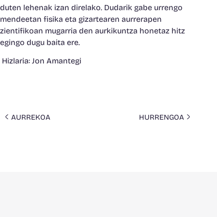
duten lehenak izan direlako. Dudarik gabe urrengo
mendeetan fisika eta gizartearen aurrerapen
zientifikoan mugarria den aurkikuntza honetaz hitz
egingo dugu baita ere.
Hizlaria: Jon Amantegi
AURREKOA
HURRENGOA