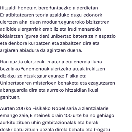
Hitzaldi honetan, bere funtsezko alderdietan
Erlatibitatearen teoria azalduko dugu, edonork
ulertzen ahal duen moduan,eguneroko bizitzatren
adibide ulergarriak erabiliz eta irudimenarekin
bidaiatzen (gurea den) unibertso batera zein espazio
eta denbora kurbatzen eta zabaltzen dira eta
argiaren abiadura da agintzen duena.
Hau guztia ulertzeak , materia eta energia iluna
bezalako fenomenoak ulertzeko ateak irekitzen
dizkigu, zeintzuk gaur egungo Fisika eta
Unibertsoaren misterioen behaketa eta ezagutzaren
abanguardia dira eta aurreko hitzaldian ikusi
genituen.
Aurten 2017ko Fisikako Nobel saria 3 zientzialariei
emango zaie, Einteinek orain 100 urte baino gehiago
aurkitu zituen uhin grabitazionalak eta berak
deskribatu zituen bezala direla behatu eta frogatu