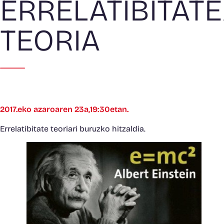
ERRELATIBITAT
TEORIA
2017.eko azaroaren 23a,19:30etan.
Errelatibitate teoriari buruzko hitzaldia.