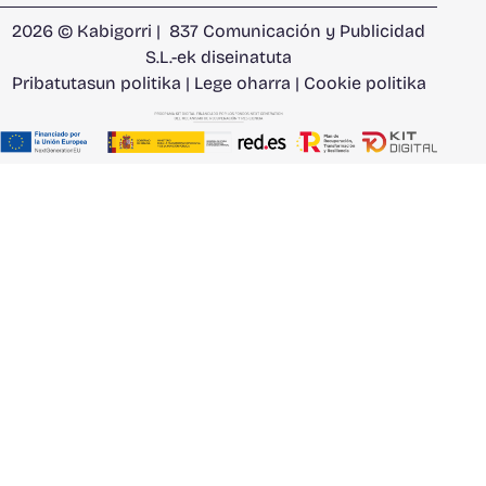
2026 © Kabigorri |
837 Comunicación y Publicidad
S.L.
-ek diseinatuta
Pribatutasun politika
|
Lege oharra
|
Cookie politika