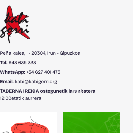
Peña kalea, 1 - 20304, Irun - Gipuzkoa
Tel:
943 635 333
WhatsApp:
+34 627 401 473
Email:
kabi@kabigorri.org
TABERNA IREKIA ostegunetik larunbatera
19:00etatik aurrera