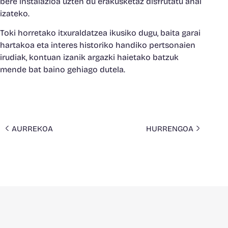
bere instalazioa uzten du erakusketaz disfrutatu ahal
izateko.
Toki horretako itxuraldatzea ikusiko dugu, baita garai
hartakoa eta interes historiko handiko pertsonaien
irudiak, kontuan izanik argazki haietako batzuk
mende bat baino gehiago dutela.
AURREKOA
HURRENGOA