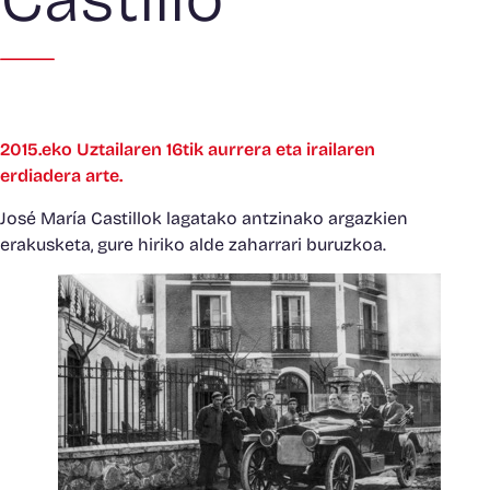
2015.eko Uztailaren 16tik aurrera eta irailaren
erdiadera arte.
José María Castillok lagatako antzinako argazkien
erakusketa, gure hiriko alde zaharrari buruzkoa.