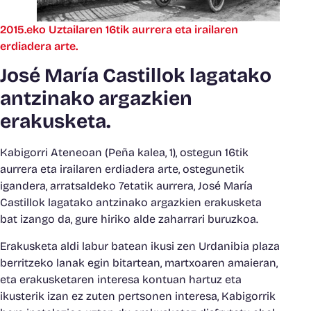
2015.eko Uztailaren 16tik aurrera eta irailaren
erdiadera arte.
José María Castillok lagatako
antzinako argazkien
erakusketa.
Kabigorri Ateneoan (Peña kalea, 1), ostegun 16tik
aurrera eta irailaren erdiadera arte, ostegunetik
igandera, arratsaldeko 7etatik aurrera, José María
Castillok lagatako antzinako argazkien erakusketa
bat izango da, gure hiriko alde zaharrari buruzkoa.
Erakusketa aldi labur batean ikusi zen Urdanibia plaza
berritzeko lanak egin bitartean, martxoaren amaieran,
eta erakusketaren interesa kontuan hartuz eta
ikusterik izan ez zuten pertsonen interesa, Kabigorrik