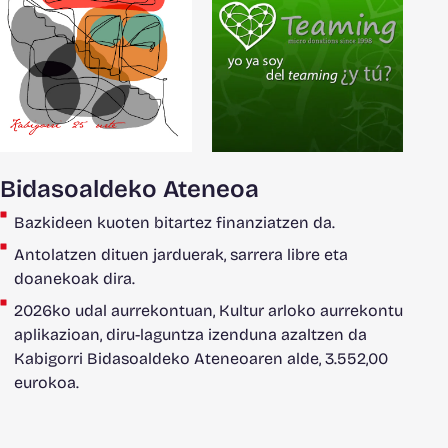
Bidasoaldeko Ateneoa
Bazkideen kuoten bitartez finanziatzen da.
Antolatzen dituen jarduerak, sarrera libre eta
doanekoak dira.
2026ko udal aurrekontuan, Kultur arloko aurrekontu
aplikazioan, diru-laguntza izenduna azaltzen da
Kabigorri Bidasoaldeko Ateneoaren alde, 3.552,00
eurokoa.