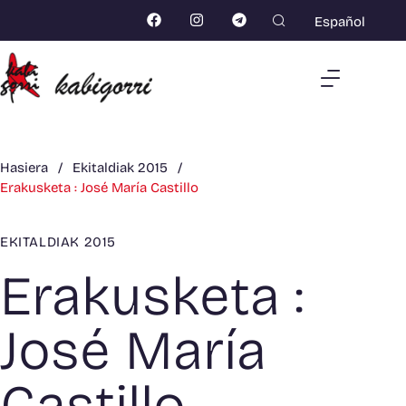
Español
Hasiera
/
Ekitaldiak 2015
/
Erakusketa : José María Castillo
EKITALDIAK 2015
Erakusketa :
José María
Castillo