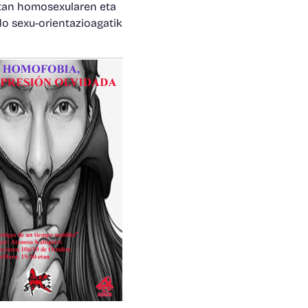
etan homosexularen eta
do sexu-orientazioagatik