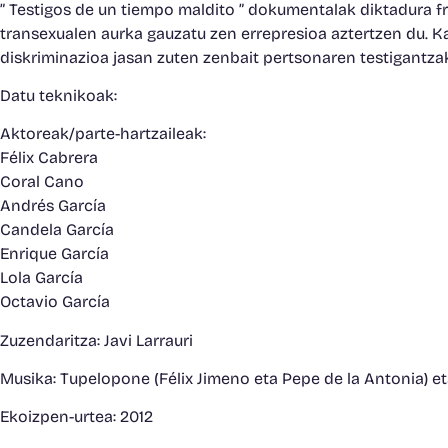
” Testigos de un tiempo maldito ” dokumentalak diktadura 
transexualen aurka gauzatu zen errepresioa aztertzen du. Ka
diskriminazioa jasan zuten zenbait pertsonaren testigantzak
Datu teknikoak:
Aktoreak/parte-hartzaileak:
Félix Cabrera
Coral Cano
Andrés García
Candela García
Enrique García
Lola García
Octavio García
Zuzendaritza: Javi Larrauri
Musika: Tupelopone (Félix Jimeno eta Pepe de la Antonia) e
Ekoizpen-urtea: 2012