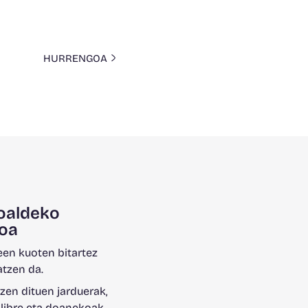
HURRENGOA
oaldeko
oa
en kuoten bitartez
atzen da.
zen dituen jarduerak,
 libre eta doanekoak