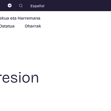
Español
ekua eta Harremana
Ostatua
Oharrak
resion