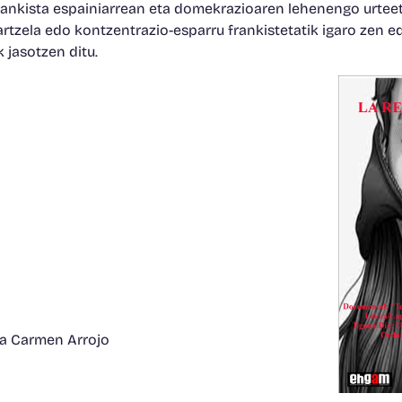
frankista espainiarrean eta domekrazioaren lehenengo urte
rtzela edo kontzentrazio-esparru frankistetatik igaro zen e
 jasotzen ditu.
ta Carmen Arrojo