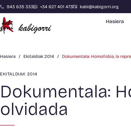
943 635 333
+34 627 401 473
kabi@kabigorri.org
Hasiera
Hasiera
/
Ekitaldiak 2014
/
Dokumentala: Homofobia, la repre
EKITALDIAK 2014
Dokumentala: Ho
olvidada