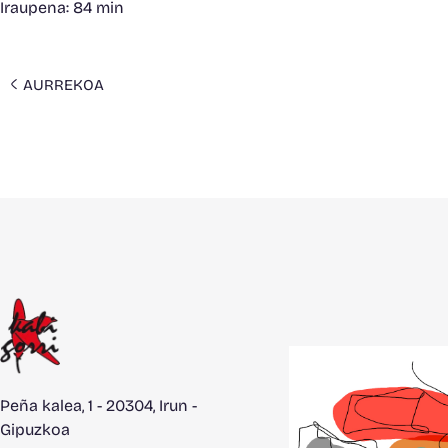
Iraupena: 84 min
AURREKOA
Peña kalea, 1 - 20304, Irun -
Gipuzkoa