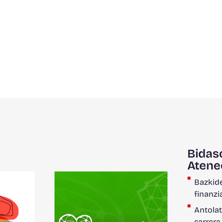
Bidas
Atene
Bazkide
finanzi
Antolat
sarrera