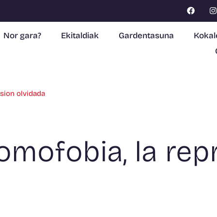
Nor gara?
Ekitaldiak
Gardentasuna
Kokal
sion olvidada
mofobia, la rep