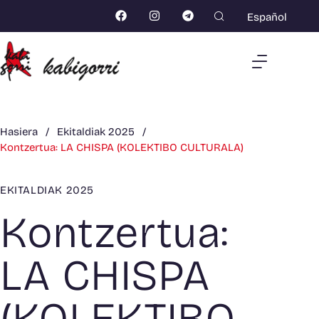
Español
Hasiera
/
Ekitaldiak 2025
/
Kontzertua: LA CHISPA (KOLEKTIBO CULTURALA)
EKITALDIAK 2025
Kontzertua:
LA CHISPA
(KOLEKTIBO