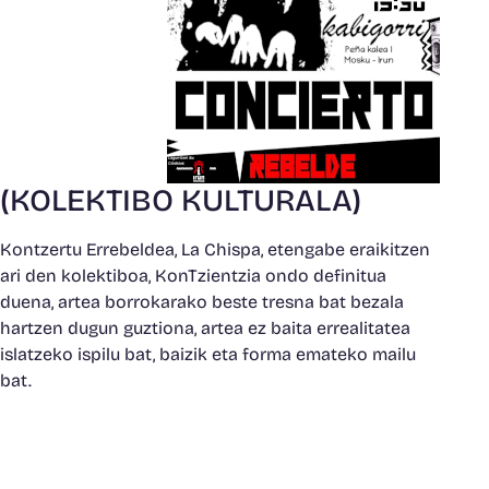
(KOLEKTIBO KULTURALA)
Kontzertu Errebeldea, La Chispa, etengabe eraikitzen
ari den kolektiboa, KonTzientzia ondo definitua
duena, artea borrokarako beste tresna bat bezala
hartzen dugun guztiona, artea ez baita errealitatea
islatzeko ispilu bat, baizik eta forma emateko mailu
bat.