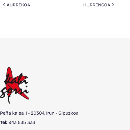
AURREKOA
HURRENGOA
Peña kalea, 1 - 20304, Irun - Gipuzkoa
Tel:
943 635 333