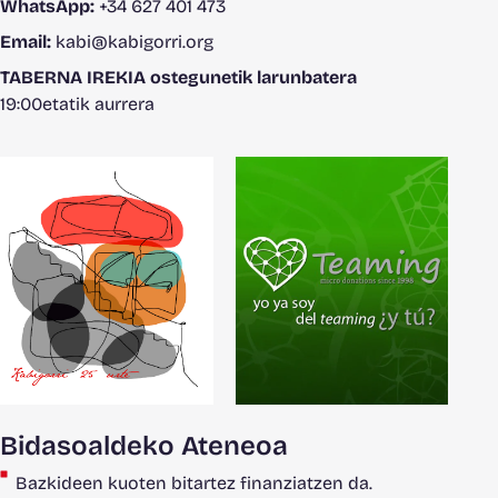
WhatsApp:
+34 627 401 473
Email:
kabi@kabigorri.org
TABERNA IREKIA ostegunetik larunbatera
19:00etatik aurrera
Bidasoaldeko Ateneoa
Bazkideen kuoten bitartez finanziatzen da.