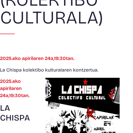
CULTURALA)
2025.eko apirilaren 24a,19:30tan.
La Chispa kolektibo kulturalaren kontzertua.
2025.eko
apirilaren
24a,19:30tan.
LA
CHISPA