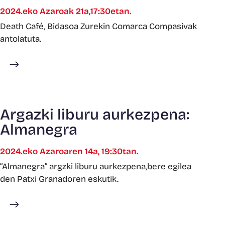
2024.eko Azaroak 21a,17:30etan.
Death Café, Bidasoa Zurekin Comarca Compasivak
antolatuta.
Gehiago ikusi
Argazki liburu aurkezpena:
Almanegra
2024.eko Azaroaren 14a, 19:30tan.
“Almanegra” argzki liburu aurkezpena,bere egilea
den Patxi Granadoren eskutik.
Gehiago ikusi