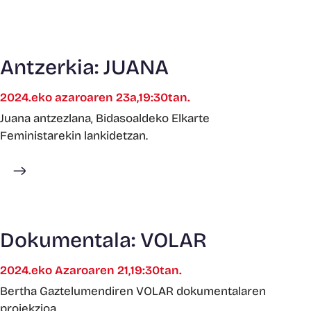
Antzerkia: JUANA
2024.eko azaroaren 23a,19:30tan.
Juana antzezlana, Bidasoaldeko Elkarte
Feministarekin lankidetzan.
Gehiago ikusi
Dokumentala: VOLAR
2024.eko Azaroaren 21,19:30tan.
Bertha Gaztelumendiren VOLAR dokumentalaren
proiekzioa.