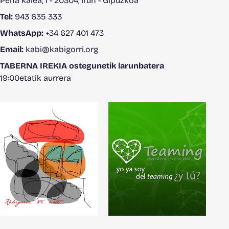
Peña kalea, 1 - 20304, Irun - Gipuzkoa
Tel:
943 635 333
WhatsApp:
+34 627 401 473
Email:
kabi@kabigorri.org
TABERNA IREKIA ostegunetik larunbatera
19:00etatik aurrera