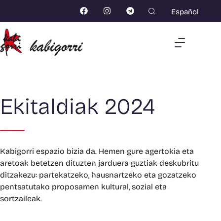
Español
Ekitaldiak 2024
Kabigorri espazio bizia da. Hemen gure agertokia eta
aretoak betetzen dituzten jarduera guztiak deskubritu
ditzakezu: partekatzeko, hausnartzeko eta gozatzeko
pentsatutako proposamen kultural, sozial eta
sortzaileak.