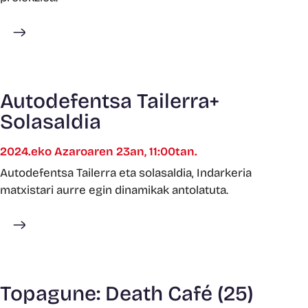
Gehiago ikusi
Autodefentsa Tailerra+
Solasaldia
2024.eko Azaroaren 23an, 11:00tan.
Autodefentsa Tailerra eta solasaldia, Indarkeria
matxistari aurre egin dinamikak antolatuta.
Gehiago ikusi
Topagune: Death Café (25)