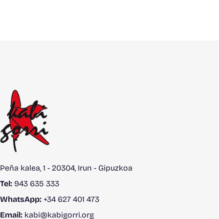
Peña kalea, 1 - 20304, Irun - Gipuzkoa
Tel:
943 635 333
WhatsApp:
+34 627 401 473
Email:
kabi@kabigorri.org