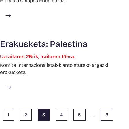
Hitzaldia Chiapas Enea buruz.
Gehiago ikusi
Erakusketa: Palestina
Uztailaren 26tik, Irailaren 15era.
Komite Internazionalistak-k antolatutako argazki
erakusketa.
Gehiago ikusi
1
2
3
4
5
…
8