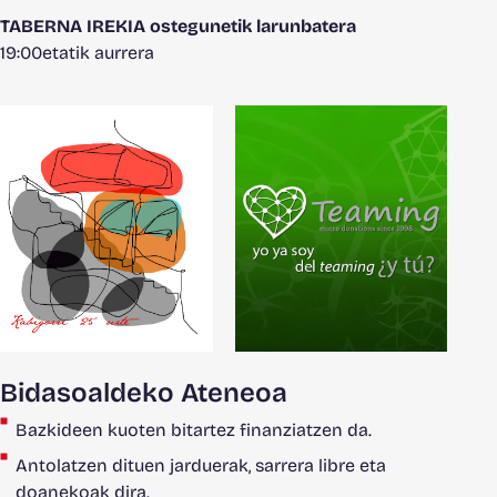
TABERNA IREKIA ostegunetik larunbatera
19:00etatik aurrera
Bidasoaldeko Ateneoa
Bazkideen kuoten bitartez finanziatzen da.
Antolatzen dituen jarduerak, sarrera libre eta
doanekoak dira.