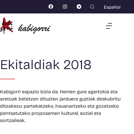
Español
Ekitaldiak 2018
Kabigorri espazio bizia da. Hemen gure agertokia eta
aretoak betetzen dituzten jarduera guztiak deskubritu
ditzakezu: partekatzeko, hausnartzeko eta gozatzeko
pentsatutako proposamen kultural, sozial eta
sortzaileak.