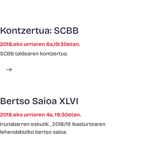
Kontzertua: SCBB
2018.eko urriaren 6a,19:30etan.
SCBB taldearen kontzertua.
Gehiago ikusi
Bertso Saioa XLVI
2018.eko urriaren 4a, 19:30etan.
Irunabarren eskutik , 2018/19 ikasturtearen
lehendabiziko bertso saioa.