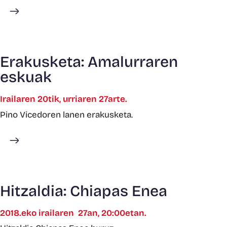
Gehiago ikusi
Erakusketa: Amalurraren
eskuak
Irailaren 20tik, urriaren 27arte.
Pino Vicedoren lanen erakusketa.
Gehiago ikusi
Hitzaldia: Chiapas Enea
2018.eko irailaren 27an, 20:00etan.