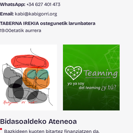
WhatsApp:
+34 627 401 473
Email:
kabi@kabigorri.org
TABERNA IREKIA ostegunetik larunbatera
19:00etatik aurrera
Bidasoaldeko Ateneoa
Bazkideen kuoten bitartez finanziatzen da.