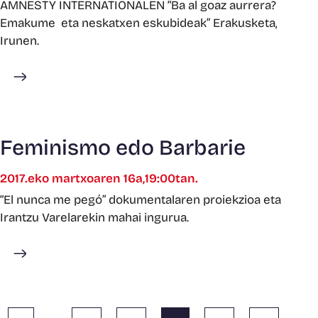
AMNESTY INTERNATIONALEN “Ba al goaz aurrera?
Emakume eta neskatxen eskubideak” Erakusketa,
Irunen.
Gehiago ikusi
Feminismo edo Barbarie
2017.eko martxoaren 16a,19:00tan.
“El nunca me pegó” dokumentalaren proiekzioa eta
Irantzu Varelarekin mahai ingurua.
Gehiago ikusi