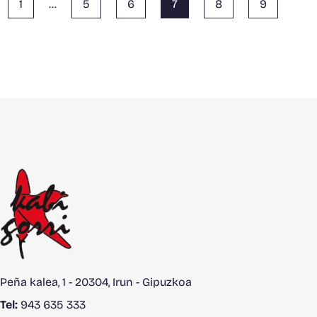
1
…
5
6
7
8
9
Peña kalea, 1 - 20304, Irun - Gipuzkoa
Tel:
943 635 333