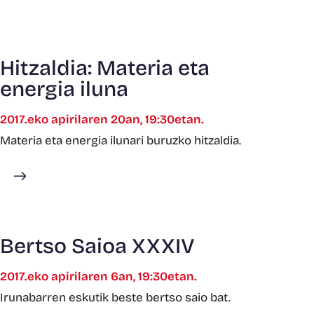
Hitzaldia: Materia eta
energia iluna
2017.eko apirilaren 20an, 19:30etan.
Materia eta energia ilunari buruzko hitzaldia.
Gehiago ikusi
Bertso Saioa XXXIV
2017.eko apirilaren 6an, 19:30etan.
Irunabarren eskutik beste bertso saio bat.