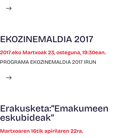
Gehiago ikusi
EKOZINEMALDIA 2017
2017.eko Martxoak 23, osteguna, 19:30ean.
PROGRAMA EKOZINEMALDIA 2017 IRUN
Gehiago ikusi
Erakusketa:”Emakumeen
eskubideak”
Martxoaren 16tik apirilaren 22ra.