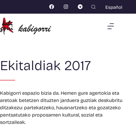
Español
Ekitaldiak 2017
Kabigorri espazio bizia da. Hemen gure agertokia eta
aretoak betetzen dituzten jarduera guztiak deskubritu
ditzakezu: partekatzeko, hausnartzeko eta gozatzeko
pentsatutako proposamen kultural, sozial eta
sortzaileak.