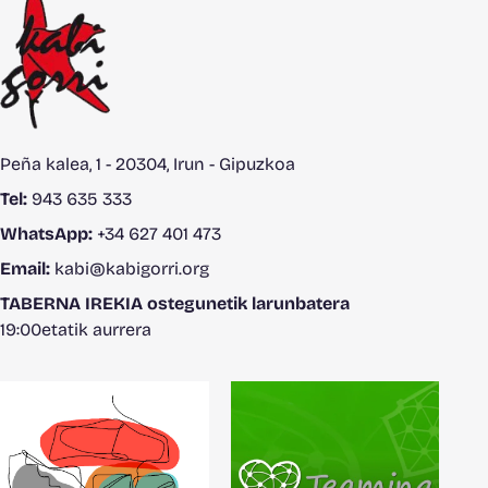
Peña kalea, 1 - 20304, Irun - Gipuzkoa
Tel:
943 635 333
WhatsApp:
+34 627 401 473
Email:
kabi@kabigorri.org
TABERNA IREKIA ostegunetik larunbatera
19:00etatik aurrera