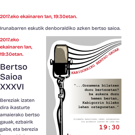
2017.eko ekainaren 1an, 19:30etan.
Irunabarren eskutik denboraldiko azken bertso saioa.
2017.eko
ekainaren 1an,
19:30etan.
Bertso
Saioa
XXXVI
Bereziak izaten
dira ikasturte
amaierako bertso
gauak, ezbairik
gabe, eta berezia