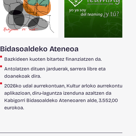
Bidasoaldeko Ateneoa
Bazkideen kuoten bitartez finanziatzen da.
Antolatzen dituen jarduerak, sarrera libre eta
doanekoak dira.
2026ko udal aurrekontuan, Kultur arloko aurrekontu
aplikazioan, diru-laguntza izenduna azaltzen da
Kabigorri Bidasoaldeko Ateneoaren alde, 3.552,00
eurokoa.