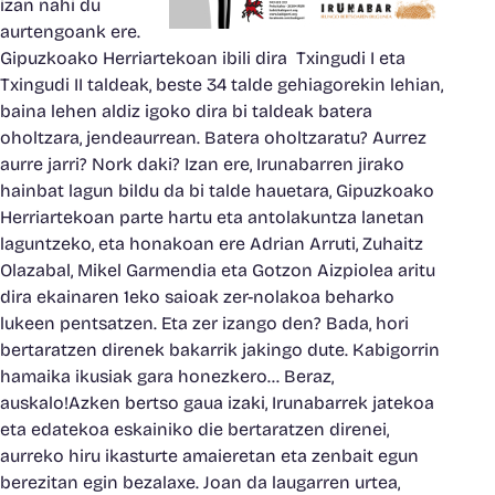
izan nahi du
aurtengoank ere.
Gipuzkoako Herriartekoan ibili dira Txingudi I eta
Txingudi II taldeak, beste 34 talde gehiagorekin lehian,
baina lehen aldiz igoko dira bi taldeak batera
oholtzara, jendeaurrean. Batera oholtzaratu? Aurrez
aurre jarri? Nork daki? Izan ere, Irunabarren jirako
hainbat lagun bildu da bi talde hauetara, Gipuzkoako
Herriartekoan parte hartu eta antolakuntza lanetan
laguntzeko, eta honakoan ere Adrian Arruti, Zuhaitz
Olazabal, Mikel Garmendia eta Gotzon Aizpiolea aritu
dira ekainaren 1eko saioak zer-nolakoa beharko
lukeen pentsatzen. Eta zer izango den? Bada, hori
bertaratzen direnek bakarrik jakingo dute. Kabigorrin
hamaika ikusiak gara honezkero… Beraz,
auskalo!Azken bertso gaua izaki, Irunabarrek jatekoa
eta edatekoa eskainiko die bertaratzen direnei,
aurreko hiru ikasturte amaieretan eta zenbait egun
berezitan egin bezalaxe. Joan da laugarren urtea,