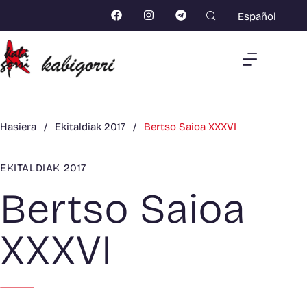
Español
Hasiera
/
Ekitaldiak 2017
/
Bertso Saioa XXXVI
EKITALDIAK 2017
Bertso Saioa
XXXVI