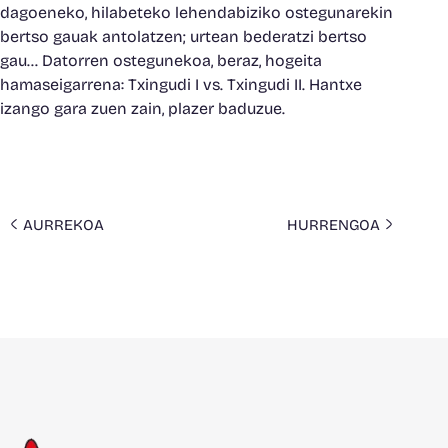
dagoeneko, hilabeteko lehendabiziko ostegunarekin
bertso gauak antolatzen; urtean bederatzi bertso
gau… Datorren ostegunekoa, beraz, hogeita
hamaseigarrena: Txingudi I vs. Txingudi II. Hantxe
izango gara zuen zain, plazer baduzue.
AURREKOA
HURRENGOA