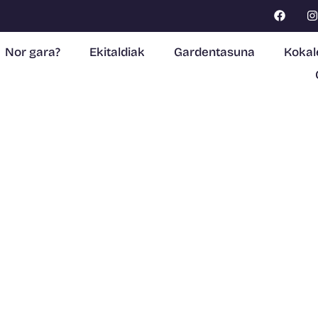
Nor gara?
Ekitaldiak
Gardentasuna
Kokal