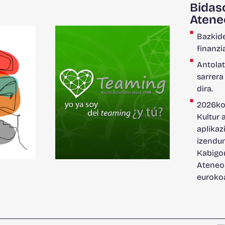
Bidas
Atene
Bazkide
finanzi
Antolat
sarrera
dira.
2026ko
Kultur 
aplikaz
izendun
Kabigo
Ateneoa
euroko