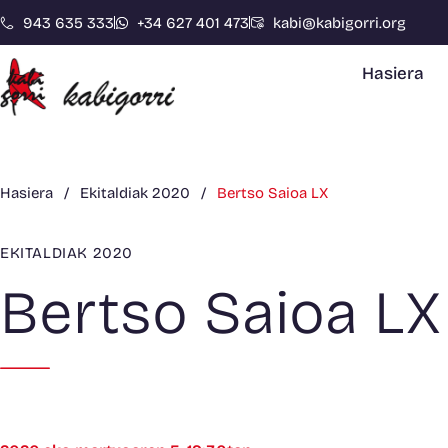
943 635 333
+34 627 401 473
kabi@kabigorri.org
Hasiera
Hasiera
/
Ekitaldiak 2020
/
Bertso Saioa LX
EKITALDIAK 2020
Bertso Saioa LX