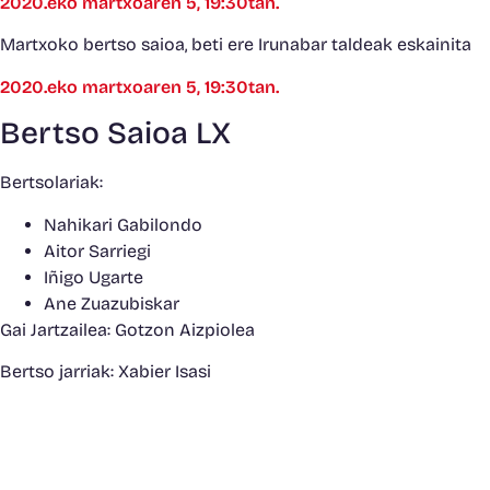
2020.eko martxoaren 5, 19:30tan.
Martxoko bertso saioa, beti ere Irunabar taldeak eskainita
2020.eko martxoaren 5, 19:30tan.
Bertso Saioa LX
Bertsolariak:
Nahikari Gabilondo
Aitor Sarriegi
Iñigo Ugarte
Ane Zuazubiskar
Gai Jartzailea: Gotzon Aizpiolea
Bertso jarriak: Xabier Isasi