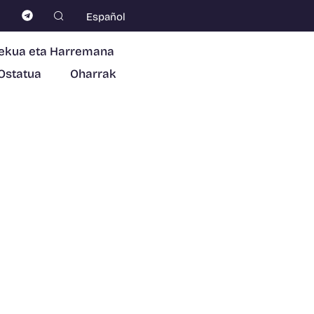
Español
ekua eta Harremana
Ostatua
Oharrak