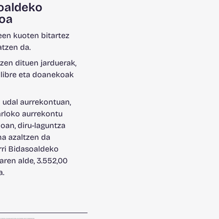
oaldeko
oa
en kuoten bitartez
atzen da.
zen dituen jarduerak,
 libre eta doanekoak
 udal aurrekontuan,
arloko aurrekontu
ioan, diru-laguntza
a azaltzen da
rri Bidasoaldeko
ren alde, 3.552,00
a.