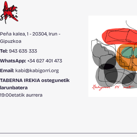
Peña kalea, 1 - 20304, Irun -
Gipuzkoa
Tel:
943 635 333
WhatsApp:
+34 627 401 473
Email:
kabi@kabigorri.org
TABERNA IREKIA ostegunetik
larunbatera
19:00etatik aurrera