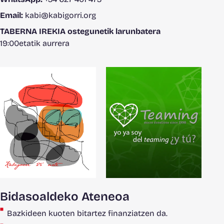
Email:
kabi@kabigorri.org
TABERNA IREKIA ostegunetik larunbatera
19:00etatik aurrera
Bidasoaldeko Ateneoa
Bazkideen kuoten bitartez finanziatzen da.