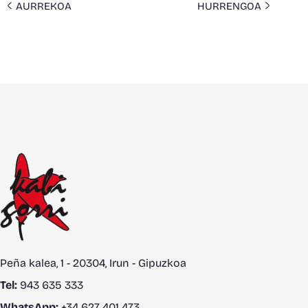
AURREKOA
HURRENGOA
Peña kalea, 1 - 20304, Irun - Gipuzkoa
Tel:
943 635 333
WhatsApp:
+34 627 401 473