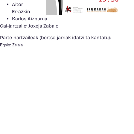
Aitor
Errazkin
Karlos Aizpurua
Gai-jartzaile: Joxeja Zabalo
Parte-hartzaileak (bertso jarriak idatzi ta kantatu):
Egoitz Zelaia