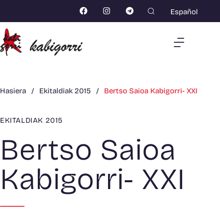
Español
Hasiera
/
Ekitaldiak 2015
/
Bertso Saioa Kabigorri- XXI
EKITALDIAK 2015
Bertso Saioa
Kabigorri- XXI