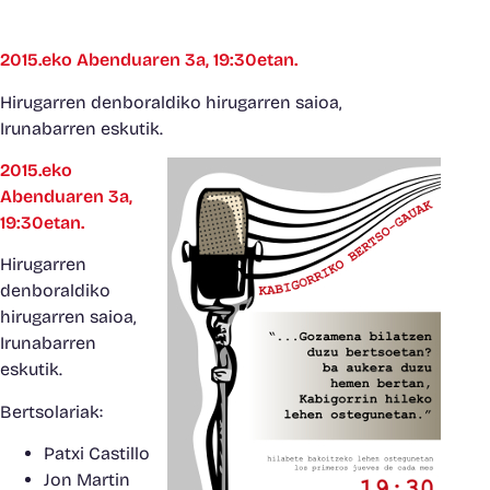
2015.eko Abenduaren 3a, 19:30etan.
Hirugarren denboraldiko hirugarren saioa,
Irunabarren eskutik.
2015.eko
Abenduaren 3a,
19:30etan.
Hirugarren
denboraldiko
hirugarren saioa,
Irunabarren
eskutik.
Bertsolariak:
Patxi Castillo
Jon Martin