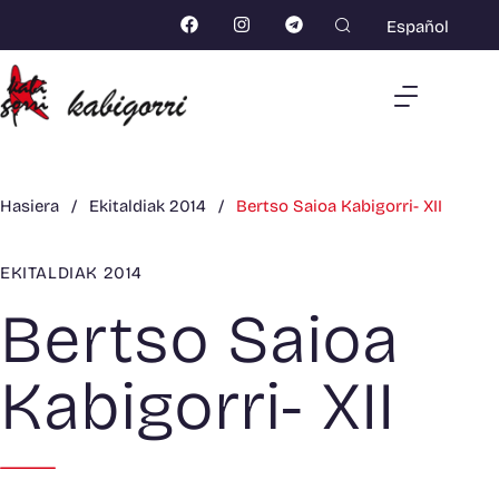
Español
Hasiera
/
Ekitaldiak 2014
/
Bertso Saioa Kabigorri- XII
EKITALDIAK 2014
Bertso Saioa
Kabigorri- XII