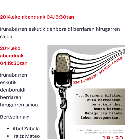
2014.eko abenduak 04,19:30tan
Irunabarren eskutik denboraldi berriaren hirugarren
saioa.
2014.eko
abenduak
04,19:30tan
Irunabarren
eskutik
denboraldi
berriaren
hirugarren saioa.
Bertsolariak:
Abel Zabala
Iraitz Mate
o