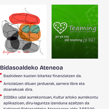
Bidasoaldeko Ateneoa
Bazkideen kuoten bitartez finanziatzen da.
Antolatzen dituen jarduerak, sarrera libre eta
doanekoak dira.
2026ko udal aurrekontuan, Kultur arloko aurrekontu
aplikazioan, diru-laguntza izenduna azaltzen da
Kabigorri Bidasoaldeko Ateneoaren alde, 3.552,00