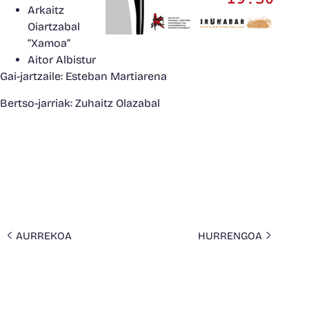
Arkaitz
Oiartzabal
“Xamoa”
Aitor Albistur
Gai-jartzaile:
Esteban Martiarena
Bertso-jarriak:
Zuhaitz Olazabal
AURREKOA
HURRENGOA