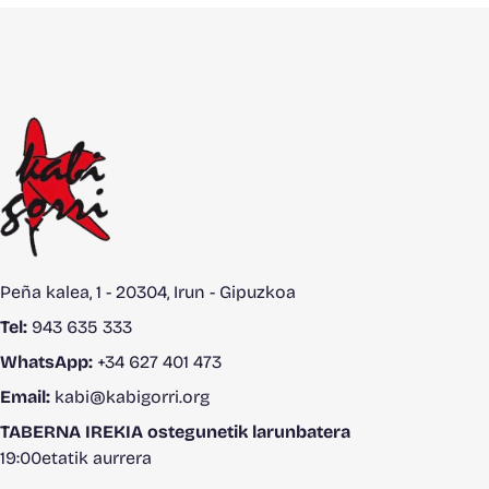
Peña kalea, 1 - 20304, Irun - Gipuzkoa
Tel:
943 635 333
WhatsApp:
+34 627 401 473
Email:
kabi@kabigorri.org
TABERNA IREKIA ostegunetik larunbatera
19:00etatik aurrera