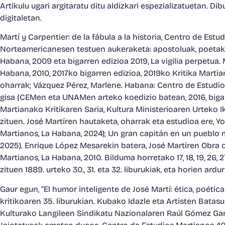
Artikulu ugari argitaratu ditu aldizkari espezializatuetan. D
digitaletan.
Martí y Carpentier: de la fábula a la historia, Centro de Est
Norteamericanesen testuen aukeraketa: apostoluak, poetak, 
Habana, 2009 eta bigarren edizioa 2019, La vigilia perpetua.
Habana, 2010, 2017ko bigarren edizioa, 2019ko Kritika Martian
oharrak; Vázquez Pérez, Marlene. Habana: Centro de Estudios 
gisa (CEMen eta UNAMen arteko koedizio batean, 2016, bigarre
Martianako Kritikaren Saria, Kultura Ministerioaren Urteko 
zituen. José Martíren hautaketa, oharrak eta estudioa ere, 
Martianos, La Habana, 2024); Un gran capitán en un pueblo 
2025). Enrique López Mesarekin batera, José Martíren Obra os
Martianos, La Habana, 2010. Bilduma horretako 17, 18, 19, 26, 2
zituen 1889. urteko 30., 31. eta 32. liburukiak, eta horien ard
Gaur egun, “El humor inteligente de José Martí: ética, poética
kritikoaren 35. liburukian. Kubako Idazle eta Artisten Bat
Kulturako Langileen Sindikatu Nazionalaren Raúl Gómez Garcí