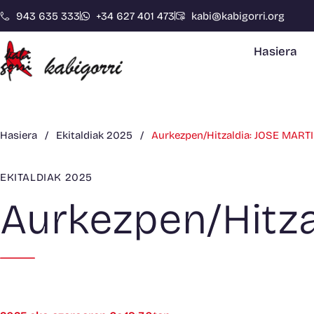
943 635 333
+34 627 401 473
kabi@kabigorri.org
Hasiera
Hasiera
/
Ekitaldiak 2025
/
Aurkezpen/Hitzaldia: JOSE MARTI
EKITALDIAK 2025
Aurkezpen/Hitza