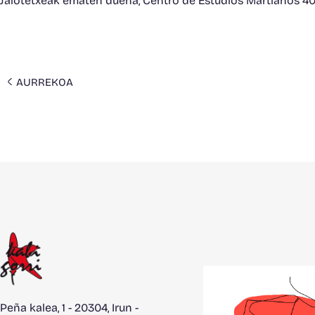
Jaiotetxeak ematen duena, Centro de Estudios Martianos 40. 
AURREKOA
Peña kalea, 1 - 20304, Irun -