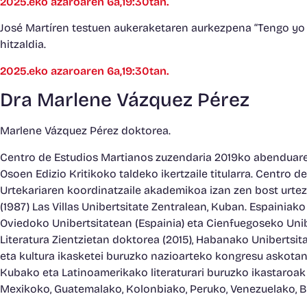
2025.eko azaroaren 6a,19:30tan.
José Martíren testuen aukeraketaren aurkezpena “Tengo yo 
hitzaldia.
2025.eko azaroaren 6a,19:30tan.
Dra Marlene Vázquez Pérez
Marlene Vázquez Pérez doktorea.
Centro de Estudios Martianos zuzendaria 2019ko abenduaren
Osoen Edizio Kritikoko taldeko ikertzaile titularra. Centro 
Urtekariaren koordinatzaile akademikoa izan zen bost urtez. 
(1987) Las Villas Unibertsitate Zentralean, Kuban. Espainiak
Oviedoko Unibertsitatean (Espainia) eta Cienfuegoseko Unib
Literatura Zientzietan doktorea (2015), Habanako Unibertsitat
eta kultura ikasketei buruzko nazioarteko kongresu askotan p
Kubako eta Latinoamerikako literaturari buruzko ikastaroak
Mexikoko, Guatemalako, Kolonbiako, Peruko, Venezuelako, B