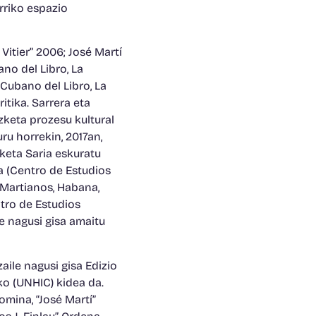
erriko espazio
Vitier” 2006; José Martí
no del Libro, La
 Cubano del Libro, La
itika. Sarrera eta
zketa prozesu kultural
ru horrekin, 2017an,
keta Saria eskuratu
a (Centro de Estudios
 Martianos, Habana,
ntro de Estudios
le nagusi gisa amaitu
aile nagusi gisa Edizio
ko (UNHIC) kidea da.
mina, “José Martí”