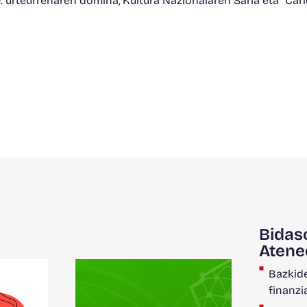
urteurrenaren domina, Kultura Nazionalaren Saria eta “Carlo
Bidas
Atene
Bazkide
finanzi