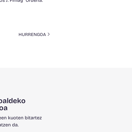
s J. Finlay” Ordena.
HURRENGOA
oaldeko
oa
en kuoten bitartez
atzen da.