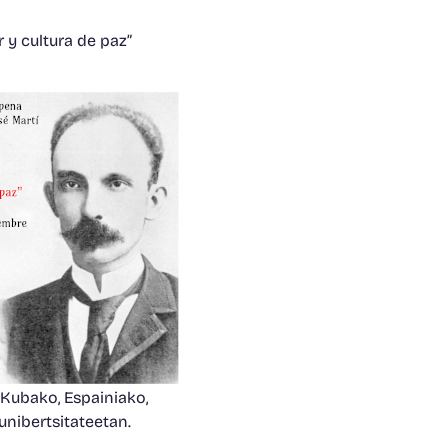
 y cultura de paz”
 Kubako, Espainiako,
nibertsitateetan.