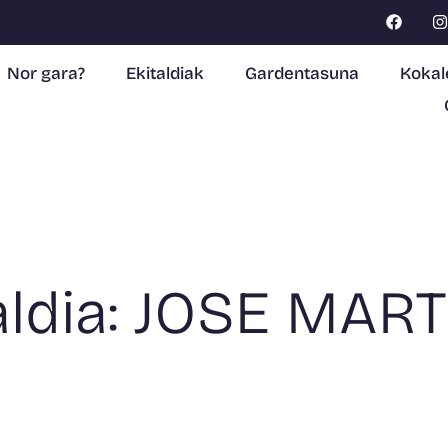
Nor gara?
Ekitaldiak
Gardentasuna
Kokal
ldia: JOSE MART