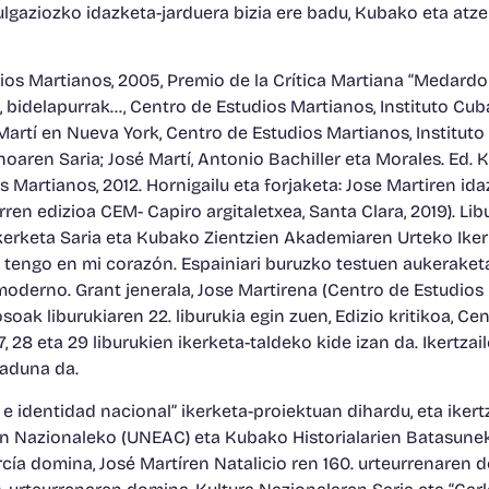
ibulgaziozko idazketa-jarduera bizia ere badu, Kubako eta atz
udios Martianos, 2005, Premio de la Crítica Martiana “Medardo 
bidelapurrak…, Centro de Estudios Martianos, Instituto Cuba
 Martí en Nueva York, Centro de Estudios Martianos, Instituto
oaren Saria; José Martí, Antonio Bachiller eta Morales. Ed. Kr
Martianos, 2012. Hornigailu eta forjaketa: Jose Martiren ida
n edizioa CEM- Capiro argitaletxea, Santa Clara, 2019). Libu
Ikerketa Saria eta Kubako Zientzien Akademiaren Urteko Iker
Yo tengo en mi corazón. Espainiari buruzko testuen aukeraket
moderno. Grant jenerala, Jose Martirena (Centro de Estudios
oak liburukiaren 22. liburukia egin zuen, Edizio kritikoa, Ce
7, 28 eta 29 liburukien ikerketa-taldeko kide izan da. Ikertzai
uraduna da.
 e identidad nacional” ikerketa-proiektuan dihardu, eta ikertz
asun Nazionaleko (UNEAC) eta Kubako Historialarien Batasune
a domina, José Martíren Natalicio ren 160. urteurrenaren do