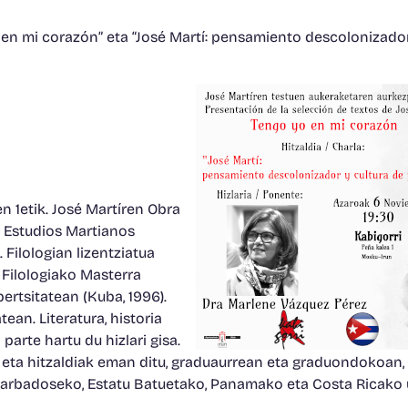
en mi corazón” eta “José Martí: pensamiento descolonizador
 1etik. José Martíren Obra
de Estudios Martianos
Filologian lizentziatua
o Filologiako Masterra
ertsitatean (Kuba, 1996).
ean. Literatura, historia
arte hartu du hizlari gisa.
 eta hitzaldiak eman ditu, graduaurrean eta graduondokoan,
arbadoseko, Estatu Batuetako, Panamako eta Costa Ricako u