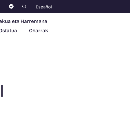
Español
ekua eta Harremana
Ostatua
Oharrak
I