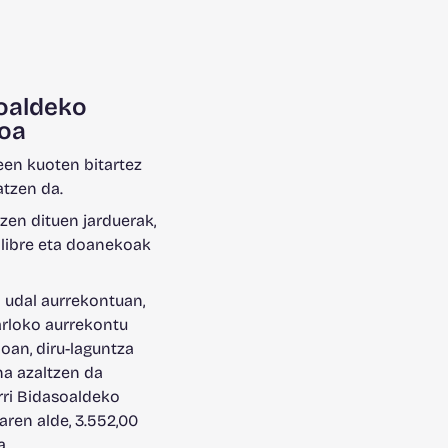
oaldeko
oa
en kuoten bitartez
atzen da.
zen dituen jarduerak,
 libre eta doanekoak
 udal aurrekontuan,
arloko aurrekontu
ioan, diru-laguntza
a azaltzen da
rri Bidasoaldeko
ren alde, 3.552,00
a.