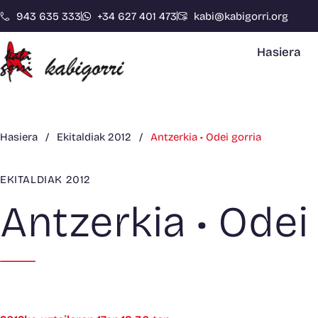
943 635 333
+34 627 401 473
kabi@kabigorri.org
Hasiera
Hasiera
/
Ekitaldiak 2012
/
Antzerkia • Odei gorria
EKITALDIAK 2012
Antzerkia • Odei