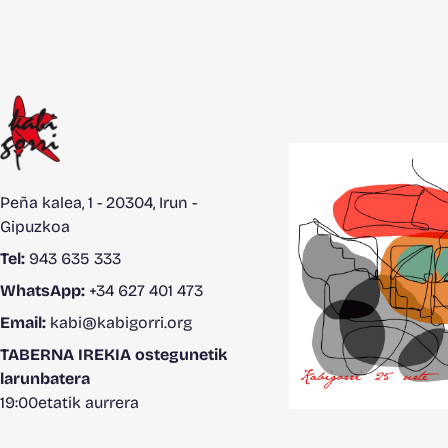
Peña kalea, 1 - 20304, Irun -
Gipuzkoa
Tel:
943 635 333
WhatsApp:
+34 627 401 473
Email:
kabi@kabigorri.org
TABERNA IREKIA ostegunetik
larunbatera
19:00etatik aurrera