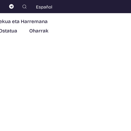
Español
ekua eta Harremana
Ostatua
Oharrak