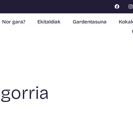
Nor gara?
Ekitaldiak
Gardentasuna
Kokal
 gorria