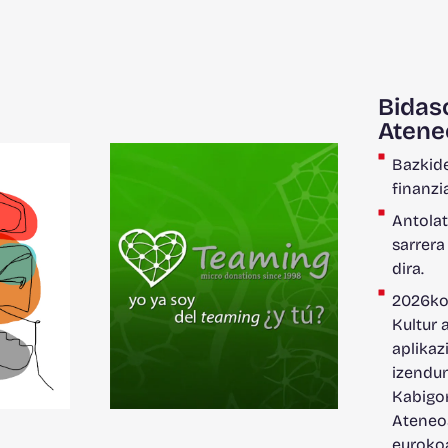
Bidas
Atene
Bazkide
finanzi
Antolat
sarrera
dira.
2026ko
Kultur 
aplikaz
izendun
Kabigo
Ateneoa
euroko