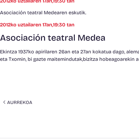
2012ko uztailaren 17an,19:30 tan
Asociación teatral Medearen eskutik.
2012ko uztailaren 17an,19:30 tan
Asociación teatral Medea
Ekintza 1937ko apirilaren 26an eta 27an kokatua dago, alema
eta Txomin, bi gazte maitemindutak,bizitza hobeagoarekin a
AURREKOA