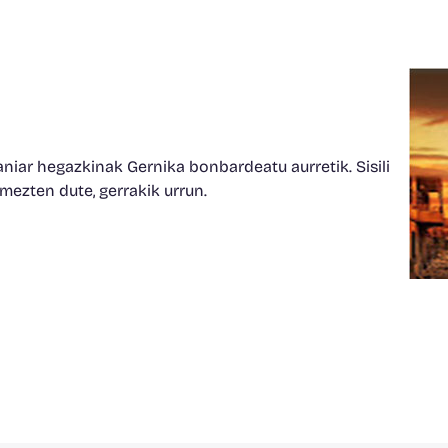
niar hegazkinak Gernika bonbardeatu aurretik. Sisili
mezten dute, gerrakik urrun.