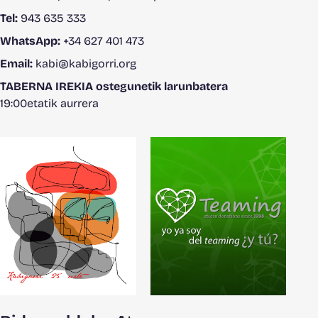
Tel:
943 635 333
WhatsApp:
+34 627 401 473
Email:
kabi@kabigorri.org
TABERNA IREKIA ostegunetik larunbatera
19:00etatik aurrera