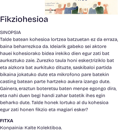
Fikziohesioa
SINOPSIA
Talde batean kohesioa lortzea batzuetan ez da erraza,
baina beharrezkoa da. Ideiarik gabeko sei aktore
hauei kohesiorako bidea irekiko dien egur zati bat
aurkeztuko zaie. Zurezko taula honi esker,triziklo bat
eta aizkora bat aurkituko dituzte, saskibaloi partida
bikaina jokatuko dute eta mikrofono pare batekin
casting batean parte hartzeko aukera izango dute.
Gainera, eraztun boteretsu baten menpe egongo dira,
eta nahi duen begi handi zahar batetik ihes egin
beharko dute. Talde honek lortuko al du kohesioa
egur zati honen fikzio eta magiari esker?
FITXA
Konpainia: Kalte Kolektiboa.