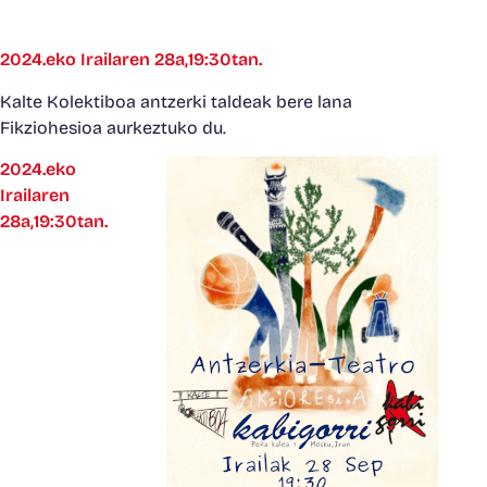
2024.eko Irailaren 28a,19:30tan.
Kalte Kolektiboa antzerki taldeak bere lana
Fikziohesioa aurkeztuko du.
2024.eko
Irailaren
28a,19:30tan.