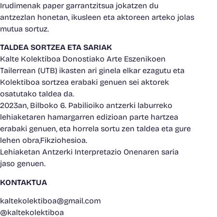
Irudimenak paper garrantzitsua jokatzen du
antzezlan honetan, ikusleen eta aktoreen arteko jolas
mutua sortuz.
TALDEA SORTZEA ETA SARIAK
Kalte Kolektiboa Donostiako Arte Eszenikoen
Tailerrean (UTB) ikasten ari ginela elkar ezagutu eta
Kolektiboa sortzea erabaki genuen sei aktorek
osatutako taldea da.
2023an, Bilboko 6. Pabilioiko antzerki laburreko
lehiaketaren hamargarren edizioan parte hartzea
erabaki genuen, eta horrela sortu zen taldea eta gure
lehen obra,Fikziohesioa.
Lehiaketan Antzerki Interpretazio Onenaren saria
jaso genuen.
KONTAKTUA
kaltekolektiboa@gmail.com
@kaltekolektiboa