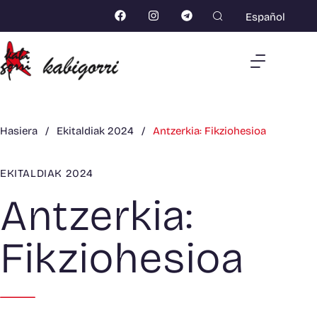
Español
Hasiera
/
Ekitaldiak 2024
/
Antzerkia: Fikziohesioa
EKITALDIAK 2024
Antzerkia:
Fikziohesioa