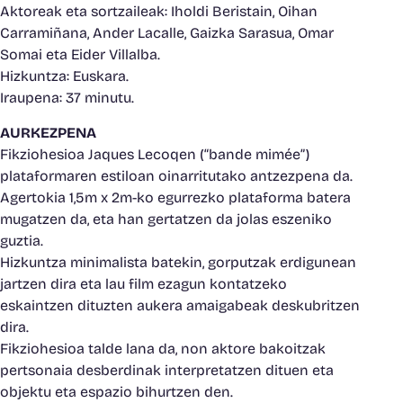
Aktoreak eta sortzaileak: Iholdi Beristain, Oihan
Carramiñana, Ander Lacalle, Gaizka Sarasua, Omar
Somai eta Eider Villalba.
Hizkuntza: Euskara.
Iraupena: 37 minutu.
AURKEZPENA
Fikziohesioa Jaques Lecoqen (“bande mimée”)
plataformaren estiloan oinarritutako antzezpena da.
Agertokia 1,5m x 2m-ko egurrezko plataforma batera
mugatzen da, eta han gertatzen da jolas eszeniko
guztia.
Hizkuntza minimalista batekin, gorputzak erdigunean
jartzen dira eta lau film ezagun kontatzeko
eskaintzen dituzten aukera amaigabeak deskubritzen
dira.
Fikziohesioa talde lana da, non aktore bakoitzak
pertsonaia desberdinak interpretatzen dituen eta
objektu eta espazio bihurtzen den.