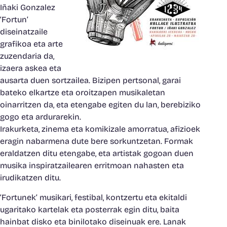
Iñaki Gonzalez
‘Fortun’
diseinatzaile
grafikoa eta arte
zuzendaria da,
izaera askea eta
ausarta duen sortzailea. Bizipen pertsonal, garai
bateko elkartze eta oroitzapen musikaletan
oinarritzen da, eta etengabe egiten du lan, berebiziko
gogo eta ardurarekin.
Irakurketa, zinema eta komikizale amorratua, afizioek
eragin nabarmena dute bere sorkuntzetan. Formak
eraldatzen ditu etengabe, eta artistak gogoan duen
musika inspiratzailearen erritmoan nahasten eta
irudikatzen ditu.
‘Fortunek’ musikari, festibal, kontzertu eta ekitaldi
ugaritako kartelak eta posterrak egin ditu, baita
hainbat disko eta binilotako diseinuak ere. Lanak