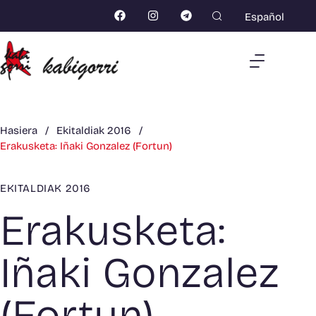
Español
Hasiera
/
Ekitaldiak 2016
/
Erakusketa: Iñaki Gonzalez (Fortun)
EKITALDIAK 2016
Erakusketa:
Iñaki Gonzalez
(Fortun)