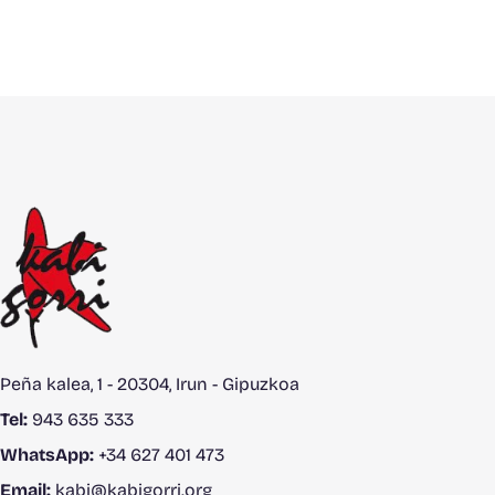
Peña kalea, 1 - 20304, Irun - Gipuzkoa
Tel:
943 635 333
WhatsApp:
+34 627 401 473
Email:
kabi@kabigorri.org