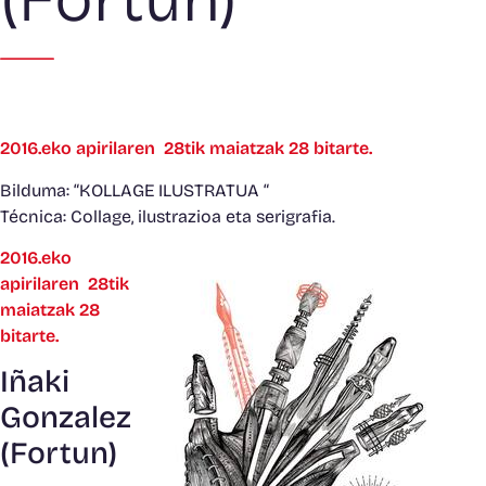
2016.eko apirilaren 28tik maiatzak 28 bitarte.
Bilduma: “KOLLAGE ILUSTRATUA “
Técnica: Collage, ilustrazioa eta serigrafia.
2016.eko
apirilaren 28tik
maiatzak 28
bitarte.
Iñaki
Gonzalez
(Fortun)