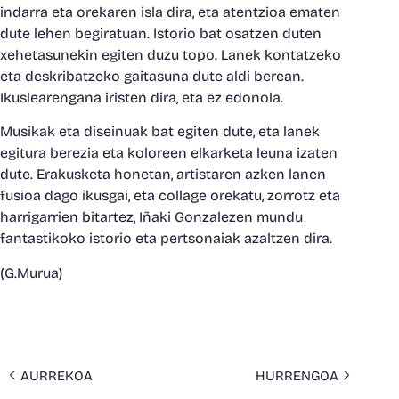
indarra eta orekaren isla dira, eta atentzioa ematen
dute lehen begiratuan. Istorio bat osatzen duten
xehetasunekin egiten duzu topo. Lanek kontatzeko
eta deskribatzeko gaitasuna dute aldi berean.
Ikuslearengana iristen dira, eta ez edonola.
Musikak eta diseinuak bat egiten dute, eta lanek
egitura berezia eta koloreen elkarketa leuna izaten
dute. Erakusketa honetan, artistaren azken lanen
fusioa dago ikusgai, eta collage orekatu, zorrotz eta
harrigarrien bitartez, Iñaki Gonzalezen mundu
fantastikoko istorio eta pertsonaiak azaltzen dira.
(G.Murua)
AURREKOA
HURRENGOA