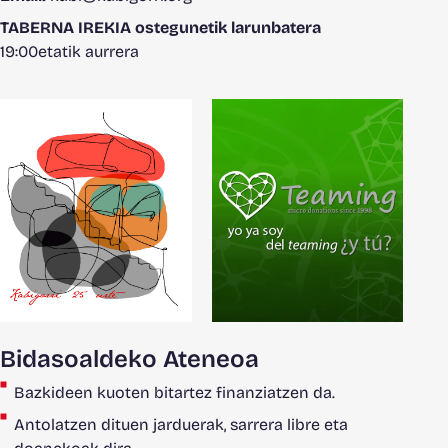
TABERNA IREKIA ostegunetik larunbatera
19:00etatik aurrera
Bidasoaldeko Ateneoa
Bazkideen kuoten bitartez finanziatzen da.
Antolatzen dituen jarduerak, sarrera libre eta