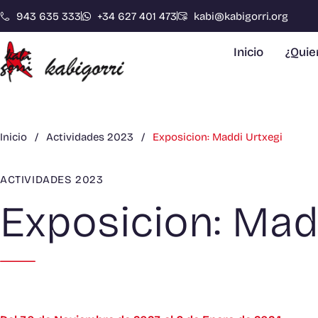
943 635 333
+34 627 401 473
kabi@kabigorri.org
Inicio
¿Qui
Inicio
/
Actividades 2023
/
Exposicion: Maddi Urtxegi
ACTIVIDADES 2023
Exposicion: Mad