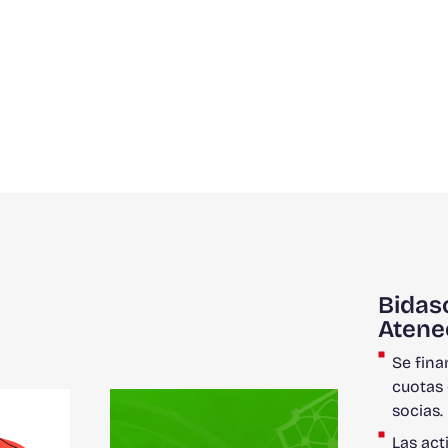
Bidas
Atene
Se fina
cuotas 
socias.
Las act