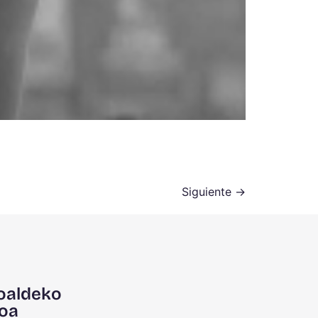
Siguiente
→
oaldeko
oa