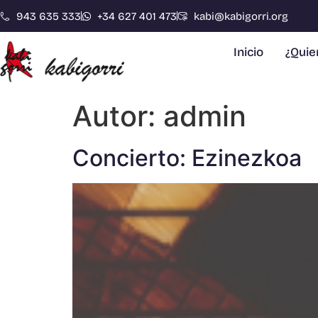
943 635 333
+34 627 401 473
kabi@kabigorri.org
Inicio
¿Qui
Autor:
admin
Concierto: Ezinezkoa