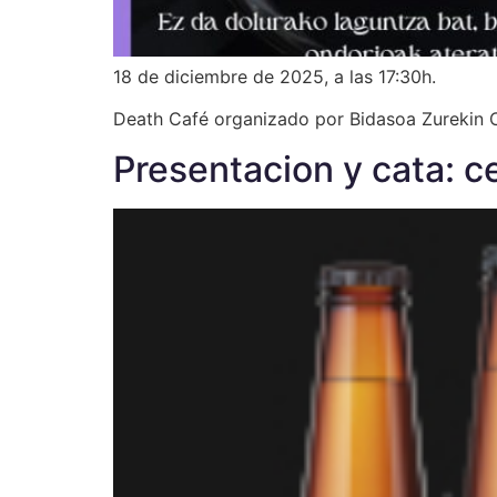
18 de diciembre de 2025, a las 17:30h.
Death Café organizado por Bidasoa Zurekin
Presentacion y cata: