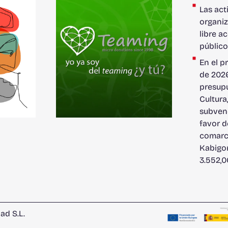
Las act
organiz
libre a
públic
En el p
de 2026
presupu
Cultura
subven
favor d
comarc
Kabigor
3.552,0
ad S.L.