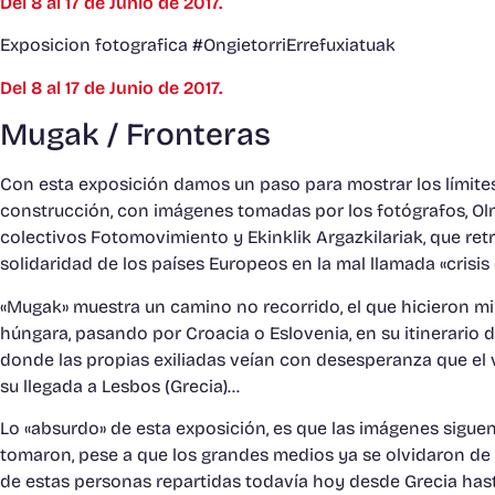
Del 8 al 17 de Junio de 2017.
Exposicion fotografica #OngietorriErrefuxiatuak
Del 8 al 17 de Junio de 2017.
Mugak / Fronteras
Con esta exposición damos un paso para mostrar los límite
construcción, con imágenes tomadas por los fotógrafos, Olm
colectivos Fotomovimiento y Ekinklik Argazkilariak, que retr
solidaridad de los países Europeos en la mal llamada «crisis 
«Mugak» muestra un camino no recorrido, el que hicieron mil
húngara, pasando por Croacia o Eslovenia, en su itinerario 
donde las propias exiliadas veían con desesperanza que el
su llegada a Lesbos (Grecia)…
Lo «absurdo» de esta exposición, es que las imágenes sigu
tomaron, pese a que los grandes medios ya se olvidaron de
de estas personas repartidas todavía hoy desde Grecia hast