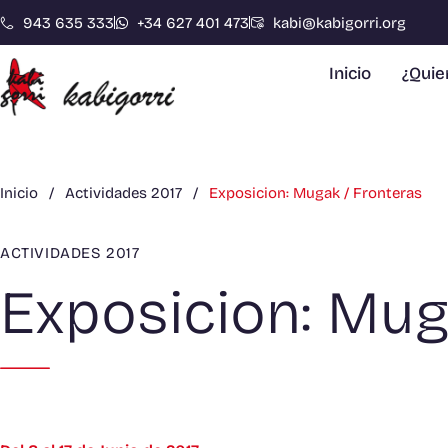
943 635 333
+34 627 401 473
kabi@kabigorri.org
Inicio
¿Qui
Inicio
/
Actividades 2017
/
Exposicion: Mugak / Fronteras
ACTIVIDADES 2017
Exposicion: Mug