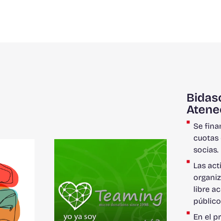
Bidas
Atene
Se fina
cuotas 
socias.
Las act
organiz
libre a
públic
En el p