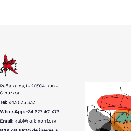
Peña kalea, 1 - 20304, Irun -
Gipuzkoa
Tel:
943 635 333
WhatsApp:
+34 627 401 473
Email:
kabi@kabigorri.org
BAR ABIERTO de jueves a