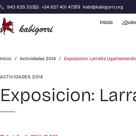
943 635 333
+34 627 401 473
kabi@kabigorri.org
Inicio
¿Qui
Inicio
/
Actividades 2014
/
Exposicion: Larraitz Ugartemendi
ACTIVIDADES 2014
Exposicion: Lar