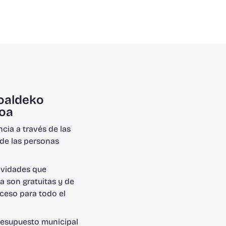
oaldeko
oa
ncia a través de las
de las personas
ividades que
a son gratuitas y de
cceso para todo el
o
resupuesto municipal