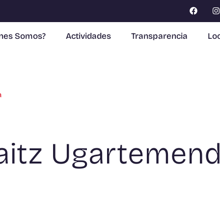
enes Somos?
Actividades
Transparencia
Loc
a
raitz Ugartemend