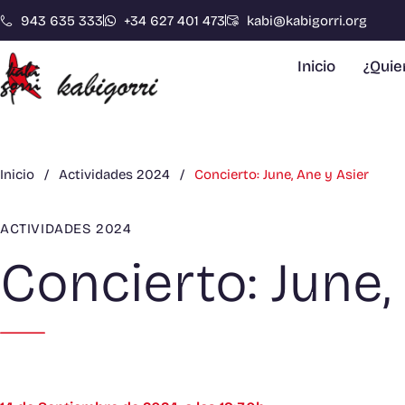
943 635 333
+34 627 401 473
kabi@kabigorri.org
Inicio
¿Qui
Inicio
/
Actividades 2024
/
Concierto: June, Ane y Asier
ACTIVIDADES 2024
Concierto: June,