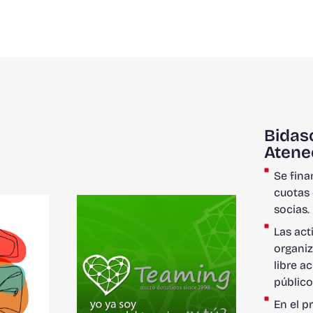
Bidas
Atene
Se fina
cuotas 
socias.
Las act
organiz
libre a
públic
En el p