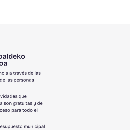
oaldeko
oa
ncia a través de las
de las personas
ividades que
a son gratuitas y de
cceso para todo el
o
resupuesto municipal