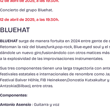
12 de abril de 2025, a las 19:30h.
Concierto del grupo Bluehat.
12 de abril de 2025, a las 19:30h.
BLUEHAT
BLUEHAT
surge de manera fortuita en 2024 entre gente de 
Retoman la raíz del blues,funk,pop-rock, Blue-eyed soul y 
dándole un nuevo giro,fusionándolo con otros matices m
a la explosividad de las improvisaciones instrumentales.
Sus tres componentes tienen una larga trayectoria con ant
festivales estatales e internacionales de renombre como Jaz
Festival Balver Höhle, FIB Heinekeen,Donostia Kutxakultur y
Antzokia(Bilbao), entre otras.
Componentes
:
Antonio Asensio
: Guitarra y voz