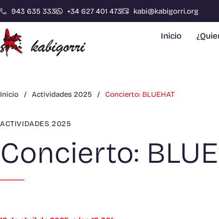
943 635 333
+34 627 401 473
kabi@kabigorri.org
Inicio
¿Qui
Inicio
/
Actividades 2025
/
Concierto: BLUEHAT
ACTIVIDADES 2025
Concierto: BLU