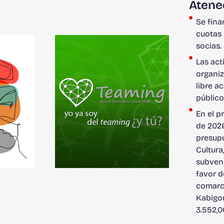
Atene
Se fina
cuotas 
socias.
Las act
organiz
libre a
públic
En el p
de 2026
presupu
Cultura
subven
favor d
comarc
Kabigor
3.552,0