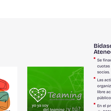
Bidas
Atene
Se fina
cuotas 
socias.
Las act
organiz
libre a
públic
En el p