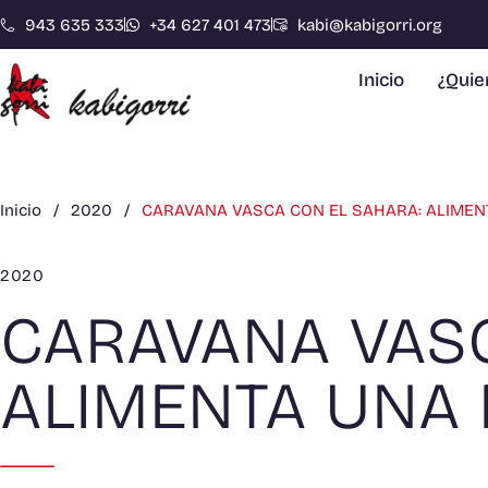
943 635 333
+34 627 401 473
kabi@kabigorri.org
Inicio
¿Qui
Inicio
/
2020
/
CARAVANA VASCA CON EL SAHARA: ALIMEN
2020
CARAVANA VASC
ALIMENTA UNA