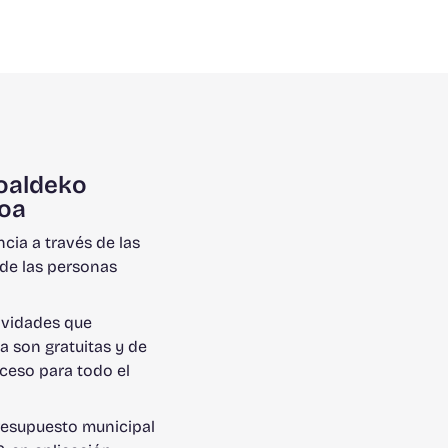
oaldeko
oa
ncia a través de las
de las personas
ividades que
a son gratuitas y de
cceso para todo el
o
resupuesto municipal