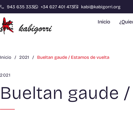
943 635 333
+34 627 401 473
kabi@kabigorri.org
Inicio
¿Qui
Inicio
/
2021
/
Bueltan gaude / Estamos de vuelta
2021
Bueltan gaude /