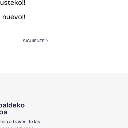
kusteko!!
e nuevo!!
SIGUIENTE
oaldeko
oa
ncia a través de las