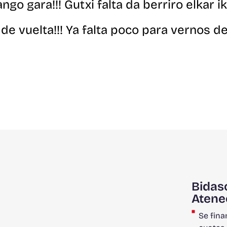
go gara!!! Gutxi falta da berriro elkar i
de vuelta!!! Ya falta poco para vernos d
Bidas
Atene
Se fina