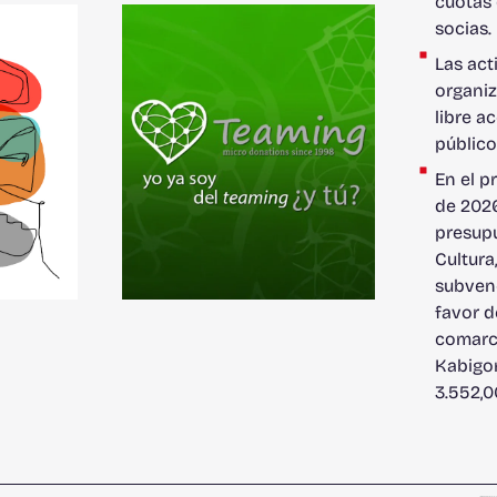
cuotas 
socias.
Las act
organiz
libre a
públic
En el p
de 2026
presupu
Cultura
subven
favor d
comarc
Kabigor
3.552,0