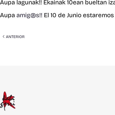
Aupa lagunak!! Ekainak 10ean bueltan izan
Aupa
amig@s!!
El 10 de Junio estaremos 
ANTERIOR